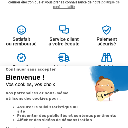
courrier électronique et vous prenez connaissance de notre
politique de
confidentialité
Satisfait
Service client
Paiement
ou remboursé
à votre écoute
sécurisé
Garantie
Livraison
Suivi de
2 ans
à la carte
commande
Votre
Nos services
Contactez-nous
commande
Besoin d'aide
Par
Messenger
Suivi de
Abonnement à la
commande
newsletter
Service
Téléphone
0.50€ /