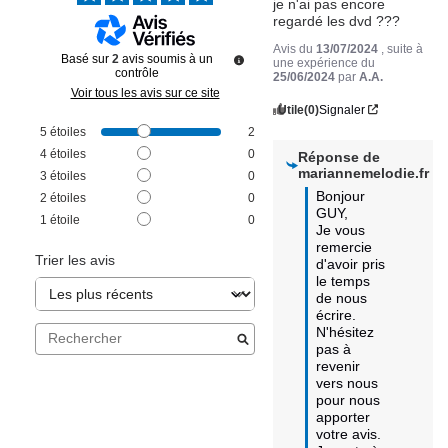
je n'ai pas encore 
regardé les dvd ???
Avis du
13/07/2024
, suite à
Basé sur
2
avis soumis à un
une expérience du
contrôle
25/06/2024
par
A.A.
Voir tous les avis sur ce site
Utile
(0)
Signaler
5
étoiles
2
4
étoiles
0
Réponse de
mariannemelodie.fr
3
étoiles
0
Bonjour 
2
étoiles
0
GUY,

1
étoile
0
Je vous 
remercie 
Trier les avis
d'avoir pris 
le temps 
de nous 
écrire.

N'hésitez 
pas à 
revenir 
vers nous 
pour nous 
apporter 
votre avis.
