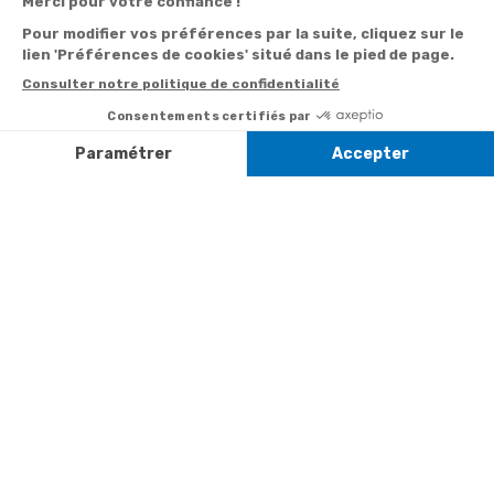
:
0892 350
Livraison
Désabonnement à
min
+ prix
322
la newsletter
appel
Paiement facilité
Contact
Du lundi au
Satisfait ou
samedi de 8h à
remboursé, retour
1ère visite
20h
et le dimanche
ou échange
Commander à
de 9h à 13h
Codes
partir du catalogue
Par email :
promotionnels
Contactez-
Questions
nous
Informations
fréquentes
environnementales
Par courrier
des produits
:
Marianne
Mélodie -
59687 LILLE
CEDEX 9
A propos de
Suivez-nous
nous
Partenariats
Avis Clients