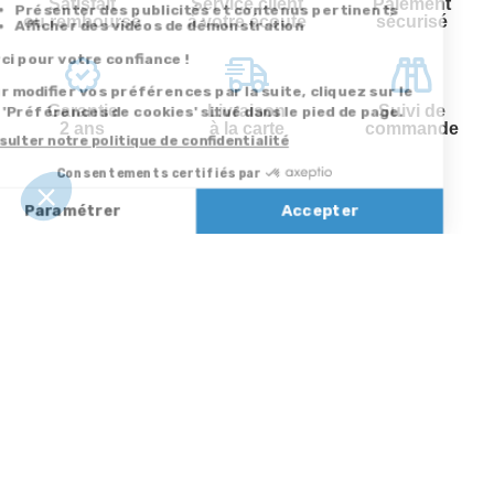
Satisfait
Service client
Paiement
ou remboursé
à votre écoute
sécurisé
Garantie
Livraison
Suivi de
2 ans
à la carte
commande
Votre
Nos services
Contactez-nous
commande
Besoin d'aide
Par
Messenger
Suivi de
Abonnement à la
commande
newsletter
Service
Téléphone
0.50€ /
:
0892 350
Livraison
Désabonnement à
min
+ prix
322
la newsletter
appel
Paiement facilité
Contact
Du lundi au
Satisfait ou
samedi de 8h à
remboursé, retour
1ère visite
20h
et le dimanche
ou échange
Commander à
de 9h à 13h
Codes
partir du catalogue
Par email :
promotionnels
Contactez-
Questions