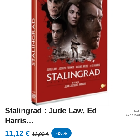
Stalingrad : Jude Law, Ed
Réf.
4756.540
Harris…
11,12 €
-
20
%
13,90 €