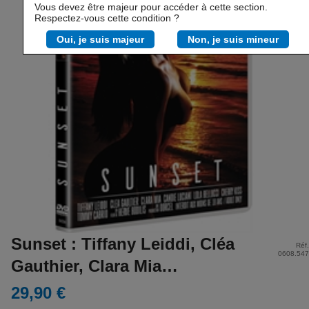
Vous devez être majeur pour accéder à cette section.
Respectez-vous cette condition ?
Oui, je suis majeur
Non, je suis mineur
Sunset : Tiffany Leiddi, Cléa
Réf.
0608.547
Gauthier, Clara Mia…
29,90 €