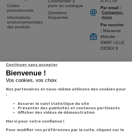
Commander à
de 9h à 13h
Codes
partir du catalogue
Par email :
promotionnels
Contactez-
Questions
nous
Informations
fréquentes
environnementales
Par courrier
des produits
:
Marianne
Mélodie -
59687 LILLE
CEDEX 9
A propos de
Suivez-nous
nous
Partenariats
Avis Clients
Données
Paramétrer
Mentions
Conditions
Access
personnelles et
les cookies
légales
générales de
cookies
vente