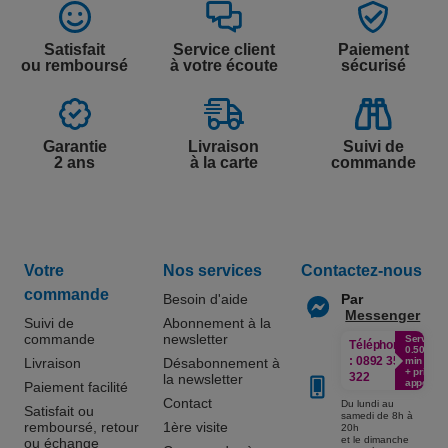
Satisfait
Service client
Paiement
ou remboursé
à votre écoute
sécurisé
Garantie
Livraison
Suivi de
2 ans
à la carte
commande
Votre
Nos services
Contactez-nous
commande
Besoin d'aide
Par
Messenger
Suivi de
Abonnement à la
commande
newsletter
Service
Téléphone
0.50€ /
:
0892 350
Livraison
Désabonnement à
min
+ prix
322
la newsletter
appel
Paiement facilité
Contact
Du lundi au
Satisfait ou
samedi de 8h à
remboursé, retour
1ère visite
20h
et le dimanche
ou échange