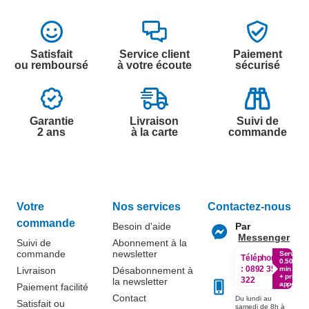
Satisfait
Service client
Paiement
ou remboursé
à votre écoute
sécurisé
Garantie
Livraison
Suivi de
2 ans
à la carte
commande
Votre
Nos services
Contactez-nous
commande
Besoin d'aide
Par
Messenger
Suivi de
Abonnement à la
commande
newsletter
Service
Téléphone
0.50€ /
:
0892 350
Livraison
Désabonnement à
min
+ prix
322
la newsletter
appel
Paiement facilité
Contact
Du lundi au
Satisfait ou
samedi de 8h à