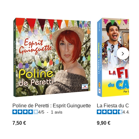
Poline de Peretti : Esprit Guinguette
La Fiesta du Camp
4
/
5
-
1
avis
4.4
/
5
-
7,50 €
9,90 €