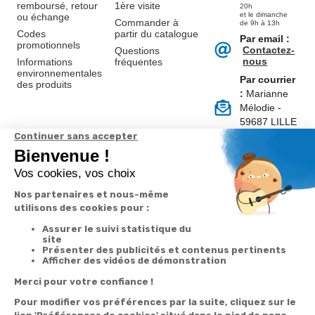
remboursé, retour
1ère visite
20h
et le dimanche
ou échange
Commander à
de 9h à 13h
Codes
partir du catalogue
Par email :
promotionnels
Contactez-
Questions
nous
Informations
fréquentes
environnementales
Par courrier
des produits
:
Marianne
Mélodie -
59687 LILLE
CEDEX 9
A propos de
Suivez-nous
nous
Partenariats
Avis Clients
Données
Paramétrer
Mentions
Conditions
Access
personnelles et
les cookies
légales
générales de
cookies
vente