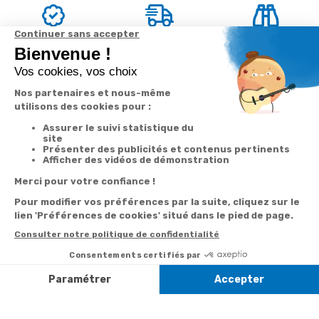
Garantie
Livraison
Suivi de
2 ans
à la carte
commande
Votre
Nos services
Contactez-nous
commande
Besoin d'aide
Par
Messenger
Suivi de
Abonnement à la
commande
newsletter
Service
Téléphone
0.50€ /
:
0892 350
Livraison
Désabonnement à
min
+ prix
322
la newsletter
appel
Paiement facilité
Contact
Du lundi au
Satisfait ou
samedi de 8h à
remboursé, retour
1ère visite
20h
et le dimanche
ou échange
Commander à
de 9h à 13h
Codes
partir du catalogue
Par email :
promotionnels
Contactez-
Questions
nous
Informations
fréquentes
environnementales
Par courrier
des produits