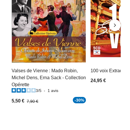
Valses de Vienne : Mado Robin,
100 voix Extraordi
Michel Dens, Erna Sack - Collection
24,95 €
Opérette
3
/
5
-
1
avis
-30%
5,50 €
7,90 €