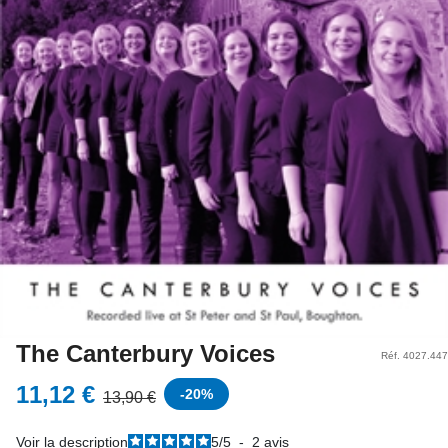
The Canterbury Voices
Réf. 4027.447
11,12 €
-
20
%
13,90 €
Voir la description
5
/
5
-
2
avis