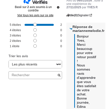
Avis du
06/01/2026
, suite à
une expérience du
Basé sur
2
avis soumis à un
27/11/2025
par
YVES P.
contrôle
Utile
(0)
Signaler
Voir tous les avis sur ce site
5
étoiles
2
Réponse de
4
étoiles
0
mariannemelodie.fr
3
étoiles
0
Bonjour 
Yves,  

2
étoiles
0
Merci 
1
étoile
0
beaucoup 
pour votre 
Trier les avis
retour positif 
! 

Nous 
sommes 
ravis 
d'apprendre 
que vous 
êtes satisfait 
de votre 
achat. 

Bonne 
journée,

Edina