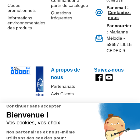
Commander à
de 9h à 13h
Codes
partir du catalogue
Par email :
promotionnels
Contactez-
Questions
nous
Informations
fréquentes
environnementales
Par courrier
des produits
:
Marianne
Mélodie -
59687 LILLE
CEDEX 9
A propos de
Suivez-nous
nous
Partenariats
Avis Clients
Données
Paramétrer
Mentions
Conditions
Access
personnelles et
les cookies
légales
générales de
cookies
vente