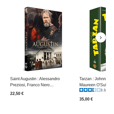
Saint Augustin : Alessandro
Tarzan : Johnny We
Preziosi, Franco Nero…
Maureen O'Sulliva
3.3
/
5
-
22,50 €
35,00 €