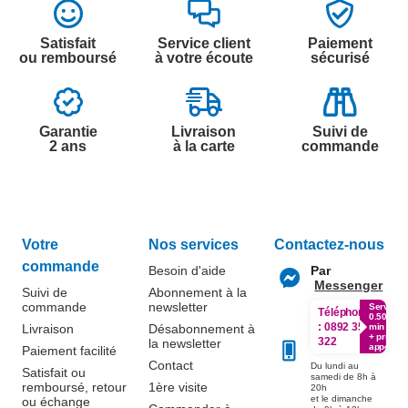
Satisfait
Service client
Paiement
ou remboursé
à votre écoute
sécurisé
Garantie
Livraison
Suivi de
2 ans
à la carte
commande
Votre
Nos services
Contactez-nous
commande
Besoin d'aide
Par
Messenger
Suivi de
Abonnement à la
commande
newsletter
Service
Téléphone
0.50€ /
:
0892 350
Livraison
Désabonnement à
min
+ prix
322
la newsletter
appel
Paiement facilité
Contact
Du lundi au
Satisfait ou
samedi de 8h à
remboursé, retour
1ère visite
20h
et le dimanche
ou échange