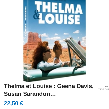
Thelma et Louise : Geena Davis,
Réf
7259.54
Susan Sarandon…
22,50 €