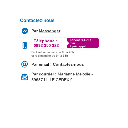
Contactez-nous
Par
Messenger
Service 0.50€ /
Téléphone :
min
0892 350 322
+ prix appel
Du lundi au samedi de 8h à 20h
et le dimanche de 9h à 13h
Par email :
Contactez-nous
Par courrier :
Marianne Mélodie -
59687 LILLE CEDEX 9