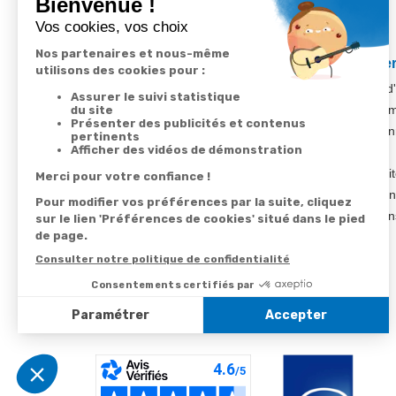
Votre commande
Nos ser
Suivi de commande
Besoin d
Livraison
Abonneme
Paiement facilité
Désabonn
Satisfait ou remboursé, retour ou échange
Contact
Codes promotionnels
1ère visi
Informations environnementales des
Commande
produits
Question
Suivez-nous