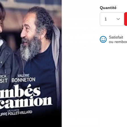
ons et best of
Quantité
Satisfait
ou rembo
 folklore