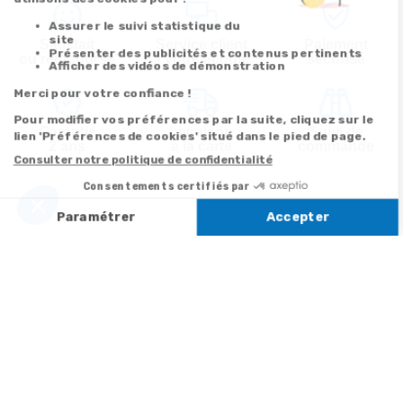
Satisfait
Service client
Paiement
ou remboursé
à votre écoute
sécurisé
Garantie
Livraison
Suivi de
2 ans
à la carte
commande
Votre
Nos services
Contactez-nous
commande
Besoin d'aide
Par
Messenger
Suivi de
Abonnement à la
commande
newsletter
Service
Téléphone
0.50€ /
:
0892 350
Livraison
Désabonnement à
min
+ prix
322
la newsletter
appel
Paiement facilité
Contact
Du lundi au
Satisfait ou
samedi de 8h à
remboursé, retour
1ère visite
20h
et le dimanche
ou échange