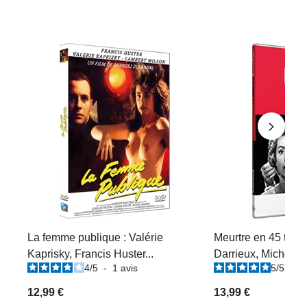
La femme publique : Valérie
Meurtre en 45 tours
Kaprisky, Francis Huster...
Darrieux, Michel Au
4
/
5
-
1
avis
5
/
5
-
2
12,99 €
13,99 €