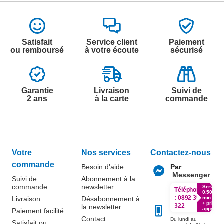
Satisfait
Service client
Paiement
ou remboursé
à votre écoute
sécurisé
Garantie
Livraison
Suivi de
2 ans
à la carte
commande
Votre
Nos services
Contactez-nous
commande
Besoin d'aide
Par
Messenger
Suivi de
Abonnement à la
commande
newsletter
Service
Téléphone
0.50€ /
:
0892 350
Livraison
Désabonnement à
min
+ prix
322
la newsletter
appel
Paiement facilité
Contact
Du lundi au
Satisfait ou