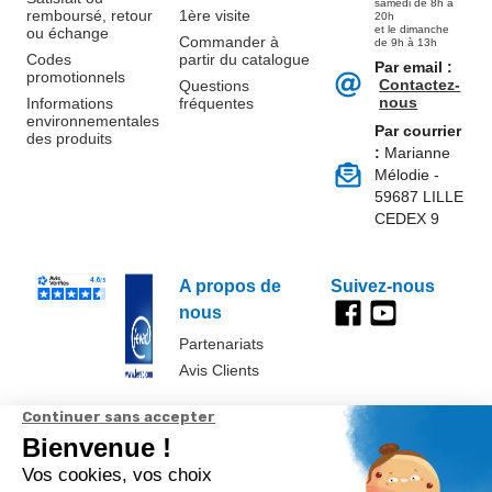
samedi de 8h à
remboursé, retour
1ère visite
20h
et le dimanche
ou échange
Commander à
de 9h à 13h
Codes
partir du catalogue
Par email :
promotionnels
Contactez-
Questions
nous
Informations
fréquentes
environnementales
Par courrier
des produits
:
Marianne
Mélodie -
59687 LILLE
CEDEX 9
A propos de
Suivez-nous
nous
Partenariats
Avis Clients
Données
Paramétrer
Mentions
Conditions
Access
personnelles et
les cookies
légales
générales de
cookies
vente