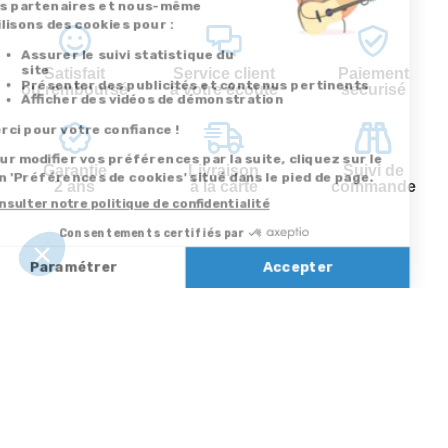
Satisfait
Service client
Paiement
ou remboursé
à votre écoute
sécurisé
Garantie
Livraison
Suivi de
2 ans
à la carte
commande
Votre
Nos services
Contactez-nous
commande
Besoin d'aide
Par
Messenger
Suivi de
Abonnement à la
commande
newsletter
Service
Téléphone
0.50€ /
:
0892 350
Livraison
Désabonnement à
min
+ prix
322
la newsletter
appel
Paiement facilité
Contact
Du lundi au
Satisfait ou
samedi de 8h à