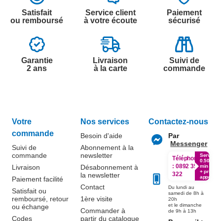
Satisfait
Service client
Paiement
ou remboursé
à votre écoute
sécurisé
Garantie
Livraison
Suivi de
2 ans
à la carte
commande
Votre
Nos services
Contactez-nous
commande
Besoin d'aide
Par
Messenger
Suivi de
Abonnement à la
commande
newsletter
Service
Téléphone
0.50€ /
:
0892 350
Livraison
Désabonnement à
min
+ prix
322
la newsletter
appel
Paiement facilité
Contact
Du lundi au
Satisfait ou
samedi de 8h à
remboursé, retour
1ère visite
20h
et le dimanche
ou échange
Commander à
de 9h à 13h
Codes
partir du catalogue