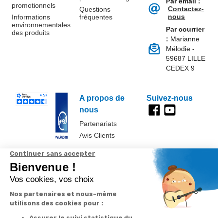
Par email :
promotionnels
Contactez-
Questions
nous
Informations
fréquentes
environnementales
Par courrier
des produits
:
Marianne
Mélodie -
59687 LILLE
CEDEX 9
A propos de
Suivez-nous
nous
Partenariats
Avis Clients
Données
Paramétrer
Mentions
Conditions
Access
personnelles et
les cookies
légales
générales de
cookies
vente