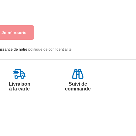
Je m’inscris
aissance de notre
politique de confidentialité
Livraison
Suivi de
à la carte
commande
Contactez-nous
Par
Messenger
Service 0.50€ /
Téléphone :