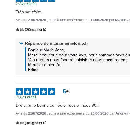
Avis vérifié
Très satisfaite.
Avis du
23/07/2026
, suite à une expérience du
11/06/2026
par
MARIE J
Utile
(0)
Signaler
Réponse de
mariannemelodie.fr
Bonjour Marie Jose,  

Merci beaucoup pour votre avis, nous sommes ravis que v
Vos retours nous font très plaisir et nous encouragent.  
Merci et à bientôt.

Edina
5
/
5
Avis vérifié
Drôle,  une bonne comédie   des années 80 !
Avis du
21/07/2026
, suite à une expérience du
20/06/2026
par
Anonymo
Utile
(0)
Signaler