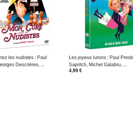
ez les nudistes : Paul
Les joyeux lurons : Paul Presbo
eorges Descrières, ...
Sapritch, Michel Galabru, ...
4,99 €