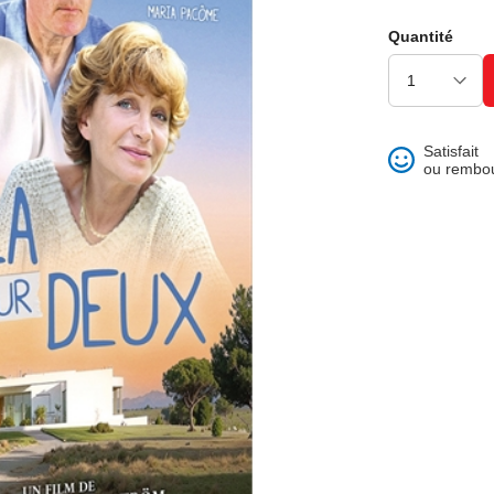
ons et best of
Quantité
Satisfait
ou rembo
 folklore