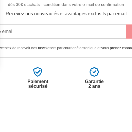
dès 30€ d’achats - condition dans votre e-mail de confirmation
Recevez nos nouveautés et avantages exclusifs par email
ceptez de recevoir nos newsletters par courrier électronique et vous prenez conn
Paiement
Garantie
sécurisé
2 ans
vices
A propos de nous
'aide
Partenariats
nt à la newsletter
Avis Clients