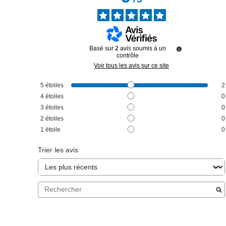
Basé sur
2
avis soumis à un
contrôle
Voir tous les avis sur ce site
5
étoiles
2
4
étoiles
0
3
étoiles
0
2
étoiles
0
1
étoile
0
Trier les avis