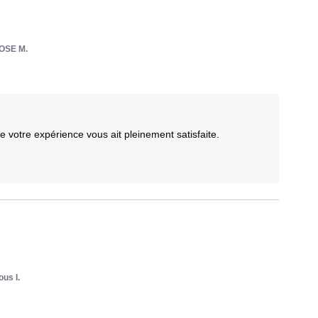
OSE M.
otre expérience vous ait pleinement satisfaite.  



us I.