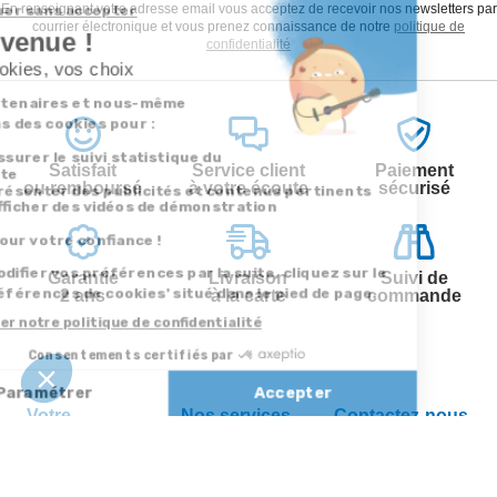
En renseignant votre adresse email vous acceptez de recevoir nos newsletters par
courrier électronique et vous prenez connaissance de notre
politique de
confidentialité
Satisfait
Service client
Paiement
ou remboursé
à votre écoute
sécurisé
Garantie
Livraison
Suivi de
2 ans
à la carte
commande
Votre
Nos services
Contactez-nous
commande
Besoin d'aide
Par
Messenger
Suivi de
Abonnement à la
commande
newsletter
Service