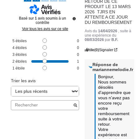
RETOUR DE CE 
PRODUIT LE 13 MARS 
2026  TJRS EN 
ATTENTE A CE JOUR 
Basé sur
1
avis soumis à un
DU REMBOURSEMENT
contrôle
Voir tous les avis sur ce site
Avis du
14/04/2026
, suite à
une expérience du
08/03/2026
par
B.F.
5
étoiles
0
4
étoiles
0
Utile
(0)
Signaler
3
étoiles
0
2
étoiles
1
Réponse de
1
étoile
0
mariannemelodie.fr
Bonjour,

Trier les avis
Nous sommes 
désolés 
d'apprendre que 
vous n'avez pas 
encore reçu 
votre 
remboursement 
suite à votre 
retour. 

Votre 
expérience est 