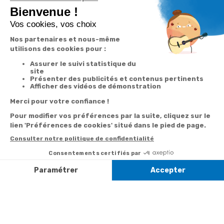
Garantie
Livraison
Suivi de
2 ans
à la carte
commande
Votre
Nos services
Contactez-nous
commande
Besoin d'aide
Par
Messenger
Suivi de
Abonnement à la
commande
newsletter
Service
Téléphone
0.50€ /
:
0892 350
Livraison
Désabonnement à
min
+ prix
322
la newsletter
appel
Paiement facilité
Contact
Du lundi au
Satisfait ou
samedi de 8h à
remboursé, retour
1ère visite
20h
et le dimanche
ou échange
Commander à
de 9h à 13h
Codes
partir du catalogue
Par email :
promotionnels
Contactez-
Questions
nous
Informations
fréquentes
environnementales
Par courrier
des produits
:
Marianne
Mélodie -