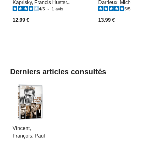
Kaprisky, Francis Huster...
Darrieux, Michel Au
4
/
5
-
1
avis
5
/
5
-
2
12,99 €
13,99 €
Derniers articles consultés
Vincent,
François, Paul