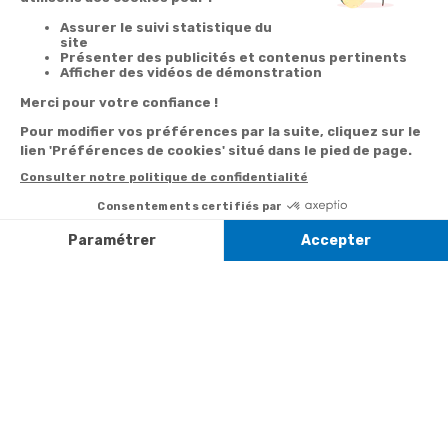
Votre
Nos services
Contactez-nous
commande
Besoin d'aide
Par
Messenger
Suivi de
Abonnement à la
commande
newsletter
Service
Téléphone
0.50€ /
:
0892 350
Livraison
Désabonnement à
min
+ prix
322
la newsletter
appel
Paiement facilité
Contact
Du lundi au
Satisfait ou
samedi de 8h à
remboursé, retour
1ère visite
20h
et le dimanche
ou échange
Commander à
de 9h à 13h
Codes
partir du catalogue
Par email :
promotionnels
Contactez-
Questions
nous
Informations
fréquentes
environnementales
Par courrier
des produits
:
Marianne
Mélodie -
59687 LILLE
CEDEX 9
A propos de
Suivez-nous