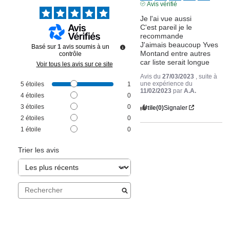
Avis vérifié
Je l'ai vue aussi 

C'est pareil je le 
recommande 

J'aimais beaucoup Yves 
Basé sur
1
avis soumis à un
Montand entre autres 
contrôle
car liste serait longue
Voir tous les avis sur ce site
Avis du
27/03/2023
, suite à
une expérience du
5
étoiles
1
11/02/2023
par
A.A.
4
étoiles
0
3
étoiles
0
Utile
(0)
Signaler
2
étoiles
0
1
étoile
0
Trier les avis