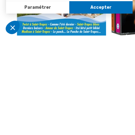
Sous le soleil de Saint-Tropez !
Virginia Ve
3
/
5
-
2
avis
-51%
4,90 €
5,97 €
9,90 €
9,95
Derniers articles consultés
Promo