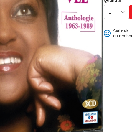
Quantité
ons et best of
Satisfait
ou rembo
 folklore