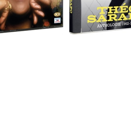
e : Anthologie 1963 - 1989
Théo Sarapo : Anthologie 196
5
/
5
-
4
avis
5
/
5
-
5
avis
-40%
8,94 €
 €
14,90 €