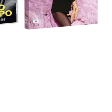
2-1969
Zizi Jeanmaire : Intégrale studio 1950-
1969
5
/
5
-
6
avis
-40%
-40%
11,94 €
19,90 €