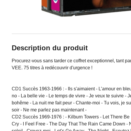
Description du produit
Procurez-vous sans tarder ce coffret exceptionnel, tant p
VEE. 75 titres à redécouvrir d'urgence !
CD1 Succès 1963-1966 : - Ils s'aimaient - L’amour en bleu 
no - La belle vie - Le temps de vivre - Je veux te suivre -
bohême - La nuit me fait peur - Chante-moi - Tu vois, je s
soir - Ne me parlez pas maintenant -
CD2 Succès 1969-1976 : - Kilburn Towers - Let There Be L
Cry - I Feel Free - The Day That The Rain Came Down - 
soleil - Croyez-moi - Let’s Go Away - The Night - Ecoute