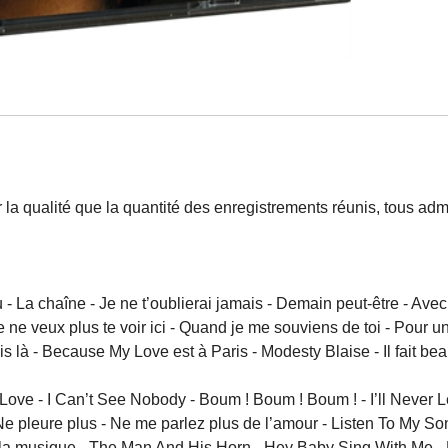
ar la qualité que la quantité des enregistrements réunis, tous a
- La chaîne - Je ne t’oublierai jamais - Demain peut-être - Avec
 Je ne veux plus te voir ici - Quand je me souviens de toi - Pour
uis là - Because My Love est à Paris - Modesty Blaise - Il fait b
ove - I Can’t See Nobody - Boum ! Boum ! Boum ! - I’ll Never L
Ne pleure plus - Ne me parlez plus de l’amour - Listen To My
z la musique - The Man And His Horn - Hey Baby Sing With Me - 