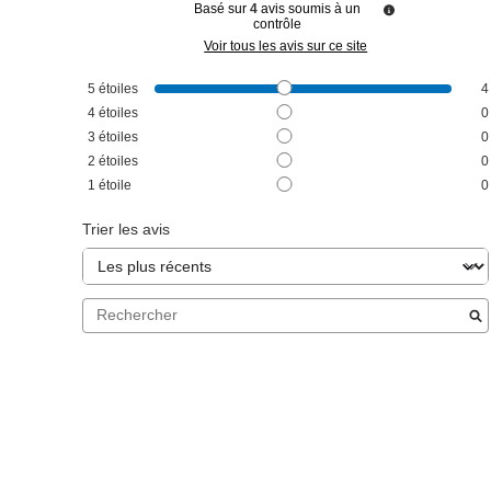
Basé sur
4
avis soumis à un
contrôle
Voir tous les avis sur ce site
5
étoiles
4
4
étoiles
0
3
étoiles
0
2
étoiles
0
1
étoile
0
Trier les avis