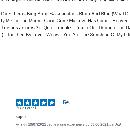
st Du Schein - Bing Bang Sacatacatac - Black And Blue (What Di
- Fly Me To The Moon - Gone Gone My Love Has Gone - Heaven Wa
il de nos amours ?) - Quiet Temple - Reach Out Through The Da
ée) - Touched By Love - Woaw - You Are The Sunshine Of My Lif
5
/
5
Avis vérifié
super
Avis du
19/07/2021
, suite à une expérience du
03/06/2021
par
A.A.