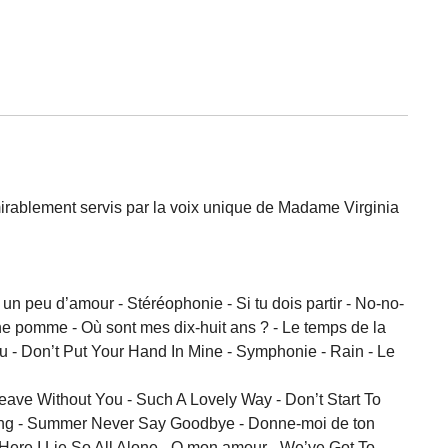
dmirablement servis par la voix unique de Madame Virginia
 un peu d’amour - Stéréophonie - Si tu dois partir - No-no-
 une pomme - Où sont mes dix-huit ans ? - Le temps de la
eau - Don’t Put Your Hand In Mine - Symphonie - Rain - Le
eave Without You - Such A Lovely Way - Don’t Start To
 Song - Summer Never Say Goodbye - Donne-moi de ton
Here I Lie So All Alone - O mon amour - We’ve Got To