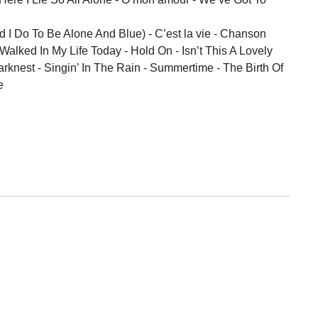
d I Do To Be Alone And Blue) - C’est la vie - Chanson
lked In My Life Today - Hold On - Isn’t This A Lovely
rknest - Singin’ In The Rain - Summertime - The Birth Of
e