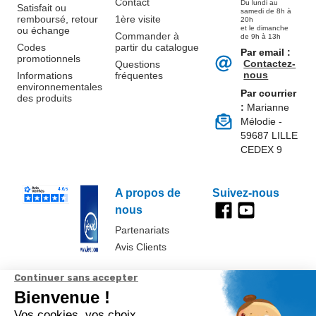
Contact
Du lundi au
Satisfait ou
samedi de 8h à
remboursé, retour
1ère visite
20h
et le dimanche
ou échange
Commander à
de 9h à 13h
Codes
partir du catalogue
Par email :
promotionnels
Contactez-
Questions
nous
Informations
fréquentes
environnementales
Par courrier
des produits
:
Marianne
Mélodie -
59687 LILLE
CEDEX 9
A propos de
Suivez-nous
nous
Partenariats
Avis Clients
Données
Paramétrer
Mentions
Conditions
Access
personnelles et
les cookies
légales
générales de
cookies
vente