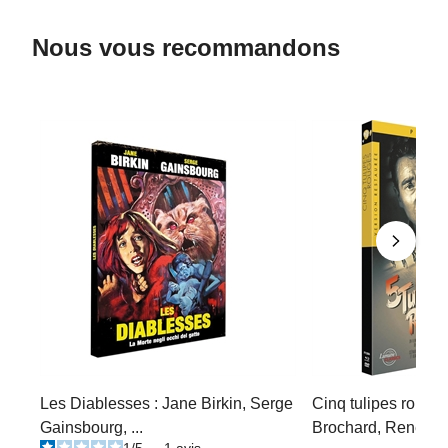
Nous vous recommandons
Les Diablesses : Jane Birkin, Serge
Cinq tulipes rouges
Gainsbourg, ...
Brochard, René Dary
1
/
5
-
1
avis