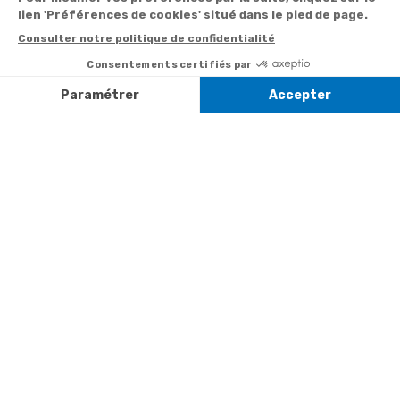
:
0892 350
Livraison
Désabonnement à
min
+ prix
322
la newsletter
appel
Paiement facilité
Contact
Du lundi au
Satisfait ou
samedi de 8h à
remboursé, retour
1ère visite
20h
et le dimanche
ou échange
Commander à
de 9h à 13h
Codes
partir du catalogue
Par email :
promotionnels
Contactez-
Questions
nous
Informations
fréquentes
environnementales
Par courrier
des produits
:
Marianne
Mélodie -
59687 LILLE
CEDEX 9
A propos de
Suivez-nous
nous
Partenariats
Avis Clients