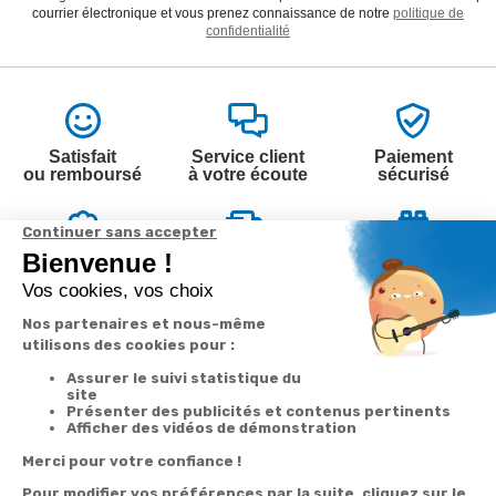
courrier électronique et vous prenez connaissance de notre
politique de
confidentialité
Satisfait
Service client
Paiement
ou remboursé
à votre écoute
sécurisé
Garantie
Livraison
Suivi de
2 ans
à la carte
commande
Votre
Nos services
Contactez-nous
commande
Besoin d'aide
Par
Messenger
Suivi de
Abonnement à la
commande
newsletter
Service
Téléphone
0.50€ /