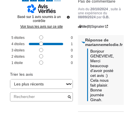
Pas de commentaire
Avis du
20/10/2024
, suite à
une expérience du
Basé sur
1
avis soumis à un
08/09/2024
par
G.B.
contrôle
Utile
(0)
Signaler
Voir tous les avis sur ce site
5
étoiles
0
Réponse de
4
étoiles
1
mariannemelodie.fr
3
étoiles
0
Bonjour 
GENEVIEVE,

2
étoiles
0
Merci 
1
étoile
0
beaucoup 
d'avoir posté 
Trier les avis
cet avis :) 
Cela nous 
fait plaisir.

Bonne 
journée

Ginah.