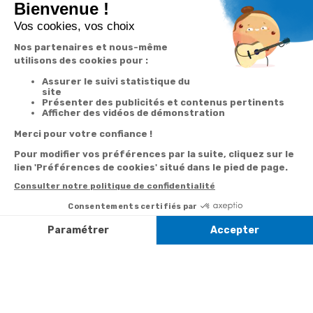
Garantie
Livraison
Suivi de
2 ans
à la carte
commande
Votre
Nos services
Contactez-nous
commande
Besoin d'aide
Par
Messenger
Suivi de
Abonnement à la
commande
newsletter
Service
Téléphone
0.50€ /
:
0892 350
Livraison
Désabonnement à
min
+ prix
322
la newsletter
appel
Paiement facilité
Contact
Du lundi au
Satisfait ou
samedi de 8h à
remboursé, retour
1ère visite
20h
et le dimanche
ou échange
Commander à
de 9h à 13h
Codes
partir du catalogue
Par email :
promotionnels
Contactez-
Questions
nous
Informations
fréquentes
environnementales