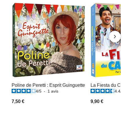
Poline de Peretti : Esprit Guinguette
La Fiesta du Camp
4
/
5
-
1
avis
4.4
/
5
-
7,50 €
9,90 €