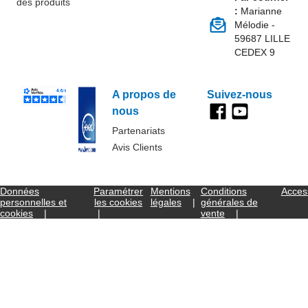
des produits
:
Marianne
Mélodie -
59687 LILLE
CEDEX 9
A propos de
Suivez-nous
nous
Partenariats
Avis Clients
Données
Paramétrer
Mentions
Conditions
Access
personnelles et
les cookies
légales
générales de
cookies
vente