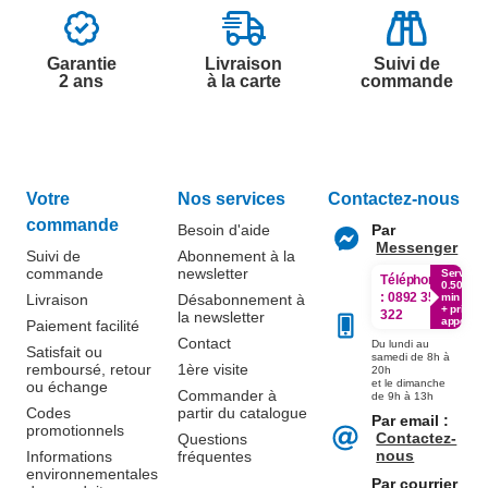
Garantie
Livraison
Suivi de
2 ans
à la carte
commande
Votre
Nos services
Contactez-nous
commande
Besoin d'aide
Par
Messenger
Suivi de
Abonnement à la
commande
newsletter
Service
Téléphone
0.50€ /
:
0892 350
Livraison
Désabonnement à
min
+ prix
322
la newsletter
appel
Paiement facilité
Contact
Du lundi au
Satisfait ou
samedi de 8h à
remboursé, retour
1ère visite
20h
et le dimanche
ou échange
Commander à
de 9h à 13h
Codes
partir du catalogue
Par email :
promotionnels
Contactez-
Questions
nous
Informations
fréquentes
environnementales
Par courrier