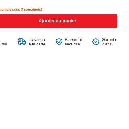
8,94 €
12,99 €
-40%
14,90 €
ponible sous 3 semaine(s)
Ajouter au panier
Voir le produit
Voir le produit
Voir le produit
Voir le produit
Voir le produit
Voir le produit
Voir le produit
Livraison
Paiement
Garantie
ursé
à la carte
sécurisé
2 ans