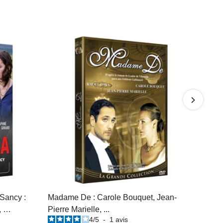
 Sancy :
Madame De : Carole Bouquet, Jean-
, …
Pierre Marielle, ...
4
/
5
-
1
avis