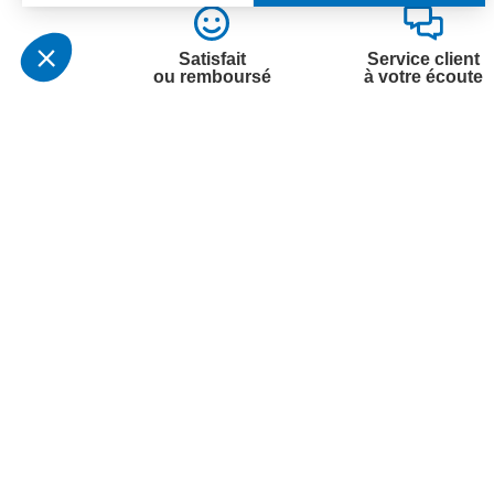
Satisfait
Service client
ou remboursé
à votre écoute
Votre commande
Nos ser
Suivi de commande
Besoin d
Livraison
Abonneme
Paiement facilité
Désabonn
Satisfait ou remboursé, retour ou échange
Contact
Codes promotionnels
1ère visi
Informations environnementales des
Commande
produits
Question
Suivez-nous