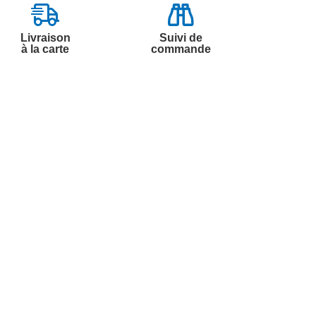
Livraison
Suivi de
à la carte
commande
Contactez-nous
Par
Messenger
Service 0.50€ /
Téléphone :
min
0892 350 322
+ prix appel
Du lundi au samedi de 8h à 20h
et le dimanche de 9h à 13h
Par email :
Contactez-nous
Par courrier :
Marianne Mélodie -
59687 LILLE CEDEX 9