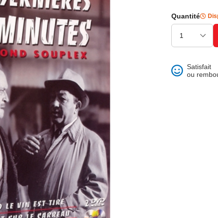
ons et best of
Quantité
Dis
Satisfait
ou rembo
 folklore