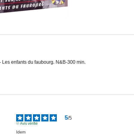
u - Les enfants du faubourg. N&B-300 min.
5
/
5
Avis vérifié
Idem