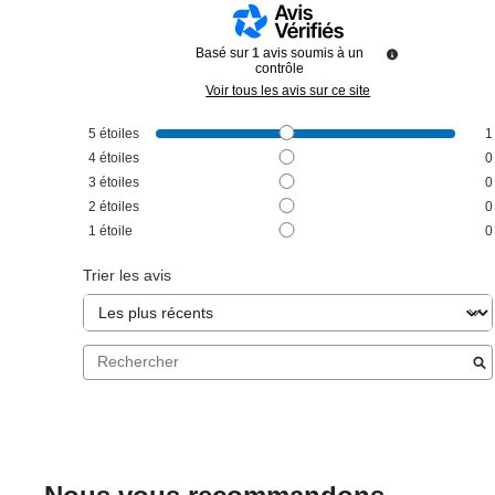
Basé sur
1
avis soumis à un
contrôle
Voir tous les avis sur ce site
5
étoiles
1
4
étoiles
0
3
étoiles
0
2
étoiles
0
1
étoile
0
Trier les avis