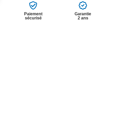
Paiement
Garantie
sécurisé
2 ans
vices
A propos de nous
'aide
Partenariats
nt à la newsletter
Avis Clients
ement à la newsletter
te
r à partir du catalogue
s fréquentes