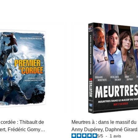
cordée : Thibault de
Meurtres à : dans le massif du
rt, Frédéric Gorny…
Anny Dupérey, Daphné Girard
5
/
5
-
1
avis