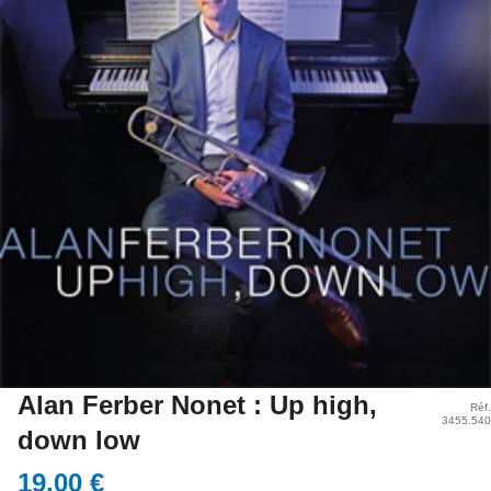
Alan Ferber Nonet : Up high,
Réf.
3455.540
down low
19,00 €