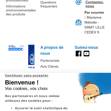
promotionnels
Contactez-
Questions
nous
Informations
fréquentes
environnementales
Par courrier
des produits
:
Marianne
Mélodie -
59687 LILLE
CEDEX 9
A propos de
Suivez-nous
nous
Partenariats
Avis Clients
Données
Paramétrer
Mentions
Conditions
Access
personnelles et
les cookies
légales
générales de
cookies
vente