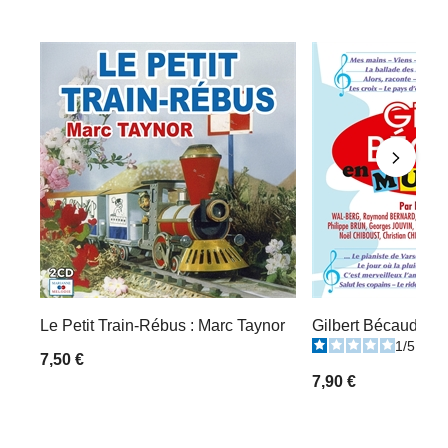
Le Petit Train-Rébus : Marc Taynor
Gilbert Bécaud : E
1
/
5
-
1
7,50 €
7,90 €