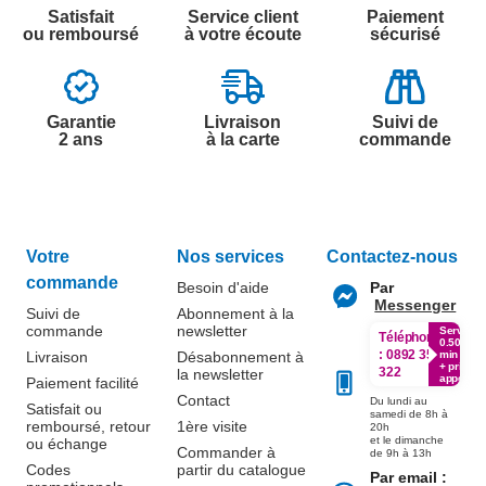
Satisfait
Service client
Paiement
ou remboursé
à votre écoute
sécurisé
Garantie
Livraison
Suivi de
2 ans
à la carte
commande
Votre
Nos services
Contactez-nous
commande
Besoin d'aide
Par
Messenger
Suivi de
Abonnement à la
commande
newsletter
Service
Téléphone
0.50€ /
:
0892 350
Livraison
Désabonnement à
min
+ prix
322
la newsletter
appel
Paiement facilité
Contact
Du lundi au
Satisfait ou
samedi de 8h à
remboursé, retour
1ère visite
20h
et le dimanche
ou échange
Commander à
de 9h à 13h
Codes
partir du catalogue
Par email :