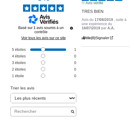
Avis vérifié
TRES BIEN
Avis du
17/08/2019
, suite à
une expérience du
Basé sur
1
avis soumis à un
16/07/2019
par
A.A.
contrôle
Utile
(0)
Signaler
Voir tous les avis sur ce site
5
étoiles
1
4
étoiles
0
3
étoiles
0
2
étoiles
0
1
étoile
0
Trier les avis