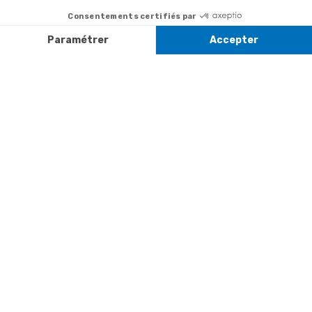
+ prix
322
la newsletter
appel
Paiement facilité
Contact
Du lundi au
Satisfait ou
samedi de 8h à
remboursé, retour
1ère visite
20h
et le dimanche
ou échange
Commander à
de 9h à 13h
Codes
partir du catalogue
Par email :
promotionnels
Contactez-
Questions
nous
Informations
fréquentes
environnementales
Par courrier
des produits
:
Marianne
Mélodie -
59687 LILLE
CEDEX 9
A propos de
Suivez-nous
nous
Partenariats
Avis Clients