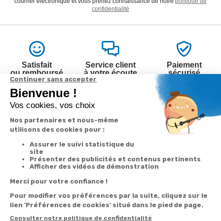
courrier électronique et vous prenez connaissance de notre
politique de
confidentialité
Satisfait
Service client
Paiement
ou remboursé
à votre écoute
sécurisé
Garantie
Livraison
Suivi de
2 ans
à la carte
commande
Votre
Nos services
Contactez-nous
commande
Besoin d'aide
Par
Messenger
Suivi de
Abonnement à la
commande
newsletter
Service
Téléphone
0.50€ /
:
0892 350
Livraison
Désabonnement à
min