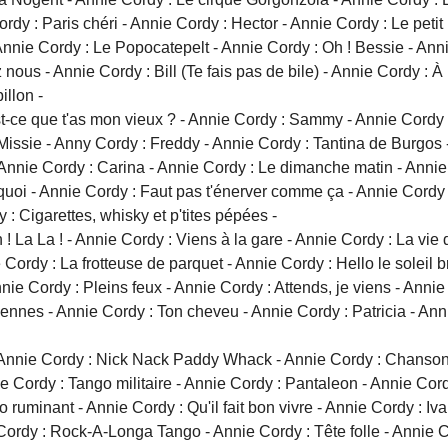
ordy : Paris chéri - Annie Cordy : Hector - Annie Cordy : Le petit
nnie Cordy : Le Popocatepelt - Annie Cordy : Oh ! Bessie - Anni
 nous - Annie Cordy : Bill (Te fais pas de bile) - Annie Cordy : 
illon -
-ce que t'as mon vieux ? - Annie Cordy : Sammy - Annie Cordy :
Missie - Anny Cordy : Freddy - Annie Cordy : Tantina de Burgos - 
Annie Cordy : Carina - Annie Cordy : Le dimanche matin - Annie C
uoi - Annie Cordy : Faut pas t'énerver comme ça - Annie Cordy 
 : Cigarettes, whisky et p'tites pépées -
 ! La La ! - Annie Cordy : Viens à la gare - Annie Cordy : La vie 
ordy : La frotteuse de parquet - Annie Cordy : Hello le soleil 
Annie Cordy : Pleins feux - Annie Cordy : Attends, je viens - An
nes - Annie Cordy : Ton cheveu - Annie Cordy : Patricia - Anni
- Annie Cordy : Nick Nack Paddy Whack - Annie Cordy : Chanson d
 Cordy : Tango militaire - Annie Cordy : Pantaleon - Annie Cordy 
minant - Annie Cordy : Qu'il fait bon vivre - Annie Cordy : Ivanhoê
e Cordy : Rock-A-Longa Tango - Annie Cordy : Tête folle - Annie 