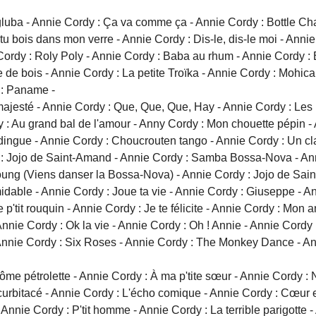
ba - Annie Cordy : Ça va comme ça - Annie Cordy : Bottle Ch
tu bois dans mon verre - Annie Cordy : Dis-le, dis-le moi - Annie
Cordy : Roly Poly - Annie Cordy : Baba au rhum - Annie Cordy :
de bois - Annie Cordy : La petite Troïka - Annie Cordy : Mohica
 : Paname -
majesté - Annie Cordy : Que, Que, Que, Hay - Annie Cordy : Les
: Au grand bal de l'amour - Anny Cordy : Mon chouette pépin - A
dingue - Annie Cordy : Choucrouten tango - Annie Cordy : Un cla
 Jojo de Saint-Amand - Annie Cordy : Samba Bossa-Nova - Anny C
Toung (Viens danser la Bossa-Nova) - Annie Cordy : Jojo de Sai
dable - Annie Cordy : Joue ta vie - Annie Cordy : Giuseppe - An
p'tit rouquin - Annie Cordy : Je te félicite - Annie Cordy : Mon 
nie Cordy : Ok la vie - Annie Cordy : Oh ! Annie - Annie Cordy : 
nnie Cordy : Six Roses - Annie Cordy : The Monkey Dance - Annie
e pétrolette - Annie Cordy : À ma p'tite sœur - Annie Cordy : 
urbitacé - Annie Cordy : L'écho comique - Annie Cordy : Cœur 
nnie Cordy : P'tit homme - Annie Cordy : La terrible parigotte -