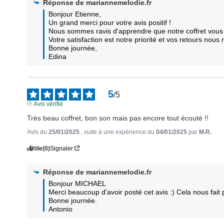
Réponse de
mariannemelodie.fr
Bonjour Etienne,  

Un grand merci pour votre avis positif ! 

Nous sommes ravis d'apprendre que notre coffret vous a
Votre satisfaction est notre priorité et vos retours nous m
Bonne journée,

Edina
5
/
5
Avis vérifié
Très beau coffret, bon son mais pas encore tout écouté !!
Avis du
25/01/2025
, suite à une expérience du
04/01/2025
par
M.R.
Utile
(0)
Signaler
Réponse de
mariannemelodie.fr
Bonjour MICHAEL

Merci beaucoup d'avoir posté cet avis :) Cela nous fait pl
Bonne journée.

Antonio