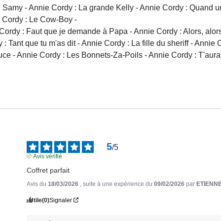
 : Samy - Annie Cordy : La grande Kelly - Annie Cordy : Quand
e Cordy : Le Cow-Boy -
y : Faut que je demande à Papa - Annie Cordy : Alors, alors... 
ant que tu m'as dit - Annie Cordy : La fille du sheriff - Annie C
 puce - Annie Cordy : Les Bonnets-Za-Poils - Annie Cordy : T'aura
5
/
5
Avis vérifié
Coffret parfait
Avis du
18/03/2026
, suite à une expérience du
09/02/2026
par
ETIENNE
Utile
(0)
Signaler