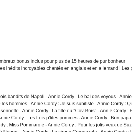
ombreux bonus inclus pour plus de 15 heures de pur bonheur !
inédits incroyables chantés en anglais et en allemand ! Les pre
s bandits de Napoli - Annie Cordy : Le bal des voyous - Annie 
e les hommes - Annie Cordy : Je suis subitiste - Annie Cordy : 
e sonnette - Annie Cordy : La fille du "Cov-Bois" - Annie Cordy : 
 Annie Cordy : Les trois p'tites pommes - Annie Cordy : Bon pap
ordy : Miss Pommarole - Annie Cordy : Pour les jolis yeux de Suz
 Nogent - Annie Cordy : Le cirque Gorgonzola - Annie Cordy : Le