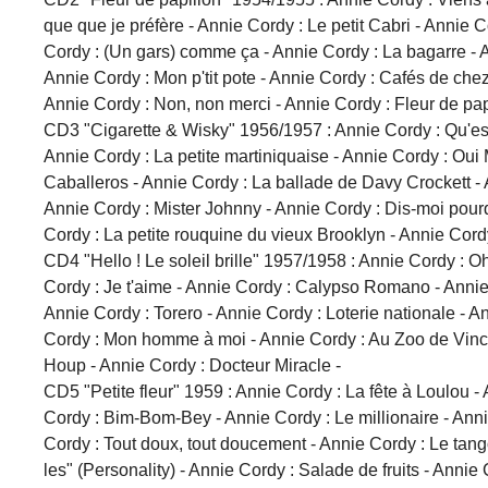
que que je préfère - Annie Cordy : Le petit Cabri - Annie C
Cordy : (Un gars) comme ça - Annie Cordy : La bagarre - A
Annie Cordy : Mon p'tit pote - Annie Cordy : Cafés de chez
Annie Cordy : Non, non merci - Annie Cordy : Fleur de pap
CD3 "Cigarette & Wisky" 1956/1957 : Annie Cordy : Qu'est
Annie Cordy : La petite martiniquaise - Annie Cordy : Oui 
Caballeros - Annie Cordy : La ballade de Davy Crockett - 
Annie Cordy : Mister Johnny - Annie Cordy : Dis-moi pourq
Cordy : La petite rouquine du vieux Brooklyn - Annie Cordy
CD4 "Hello ! Le soleil brille" 1957/1958 : Annie Cordy : Oh
Cordy : Je t'aime - Annie Cordy : Calypso Romano - Annie C
Annie Cordy : Torero - Annie Cordy : Loterie nationale - 
Cordy : Mon homme à moi - Annie Cordy : Au Zoo de Vincen
Houp - Annie Cordy : Docteur Miracle -
CD5 "Petite fleur" 1959 : Annie Cordy : La fête à Loulou 
Cordy : Bim-Bom-Bey - Annie Cordy : Le millionaire - Annie
Cordy : Tout doux, tout doucement - Annie Cordy : Le tango ru
les" (Personality) - Annie Cordy : Salade de fruits - Anni