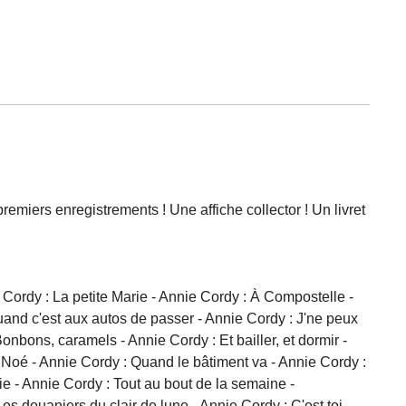
miers enregistrements ! Une affiche collector ! Un livret
Cordy : La petite Marie - Annie Cordy : À Compostelle -
Quand c'est aux autos de passer - Annie Cordy : J'ne peux
Bonbons, caramels - Annie Cordy : Et bailler, et dormir -
a Noé - Annie Cordy : Quand le bâtiment va - Annie Cordy :
ie - Annie Cordy : Tout au bout de la semaine -
s douaniers du clair de lune - Annie Cordy : C'est toi