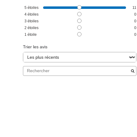
5
étoiles
11
4
étoiles
0
3
étoiles
0
2
étoiles
0
1
étoile
0
Trier les avis