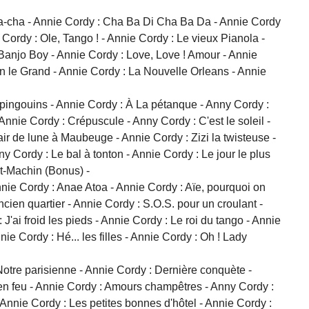
a-cha - Annie Cordy : Cha Ba Di Cha Ba Da - Annie Cordy
 Cordy : Ole, Tango ! - Annie Cordy : Le vieux Pianola -
 Banjo Boy - Annie Cordy : Love, Love ! Amour - Annie
n le Grand - Annie Cordy : La Nouvelle Orleans - Annie
 pingouins - Annie Cordy : À La pétanque - Anny Cordy :
nnie Cordy : Crépuscule - Anny Cordy : C'est le soleil -
ir de lune à Maubeuge - Annie Cordy : Zizi la twisteuse -
ordy : Le bal à tonton - Annie Cordy : Le jour le plus
nt-Machin (Bonus) -
nie Cordy : Anae Atoa - Annie Cordy : Aïe, pourquoi on
ancien quartier - Annie Cordy : S.O.S. pour un croulant -
J'ai froid les pieds - Annie Cordy : Le roi du tango - Annie
 Cordy : Hé... les filles - Annie Cordy : Oh ! Lady
Notre parisienne - Annie Cordy : Dernière conquète -
en feu - Annie Cordy : Amours champêtres - Anny Cordy :
 Annie Cordy : Les petites bonnes d'hôtel - Annie Cordy :