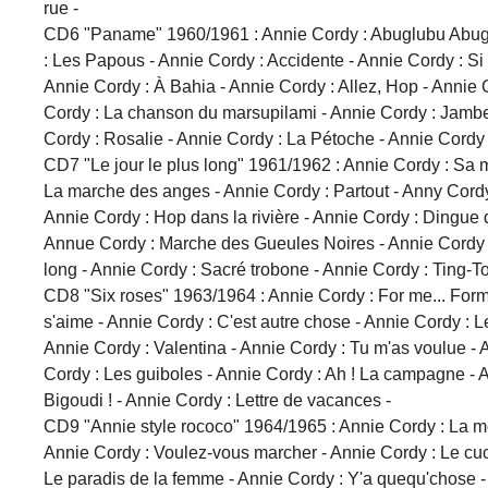
rue -
CD6 "Paname" 1960/1961 : Annie Cordy : Abuglubu Abuglu
: Les Papous - Annie Cordy : Accidente - Annie Cordy : Si 
Annie Cordy : À Bahia - Annie Cordy : Allez, Hop - Annie 
Cordy : La chanson du marsupilami - Annie Cordy : Jambe 
Cordy : Rosalie - Annie Cordy : La Pétoche - Annie Cordy
CD7 "Le jour le plus long" 1961/1962 : Annie Cordy : Sa 
La marche des anges - Annie Cordy : Partout - Anny Cordy 
Annie Cordy : Hop dans la rivière - Annie Cordy : Dingue 
Annue Cordy : Marche des Gueules Noires - Annie Cordy :
long - Annie Cordy : Sacré trobone - Annie Cordy : Ting-
CD8 "Six roses" 1963/1964 : Annie Cordy : For me... Formi
s'aime - Annie Cordy : C'est autre chose - Annie Cordy : Le 
Annie Cordy : Valentina - Annie Cordy : Tu m'as voulue - An
Cordy : Les guiboles - Annie Cordy : Ah ! La campagne - A
Bigoudi ! - Annie Cordy : Lettre de vacances -
CD9 "Annie style rococo" 1964/1965 : Annie Cordy : La môm
Annie Cordy : Voulez-vous marcher - Annie Cordy : Le cuc
Le paradis de la femme - Annie Cordy : Y'a quequ'chose - A