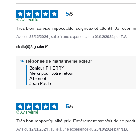
5
/
5
Avis vérifié
Très bien, service impeccable, soigneux et attentif. Je recom
Avis du
22/12/2024
, suite à une expérience du
01/12/2024
par
T.V.
Utile
(0)
Signaler
Réponse de
mariannemelodie.fr
Bonjour THIERRY,

Merci pour votre retour. 

A bientôt.  

Jean Paulo
5
/
5
Avis vérifié
Très bon rapport/qualité prix. Entièrement satisfait de ce pro
Avis du
12/11/2024
, suite à une expérience du
20/10/2024
par
N.B.