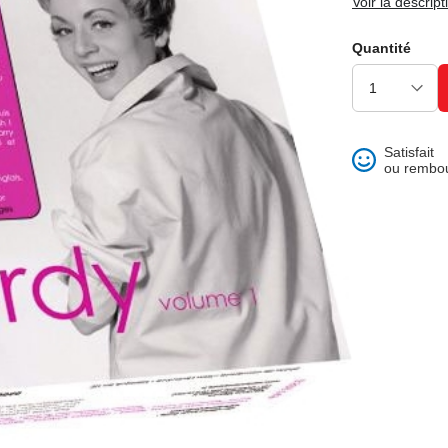
Voir la descript
ons et best of
Quantité
Satisfait
ou rembo
 folklore