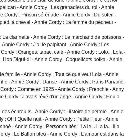
 pélican - Annie Cordy : Les grenadiers du roi - Annie
e Cordy : Pinson sérénade - Annie Cordy : Du soleil -
À pied, à cheval - Annie Cordy : La femme du pêcheur -
 La clarinette - Annie Cordy : Le marchand de poissons -
Annie Cordy : J'ai le palpitant - Annie Cordy : Les
ordy : Oranges, tabac, café - Annie Cordy : Lolo... Lola -
: Hop Digui-di - Annie Cordy : Coquelicots polka - Annie
de famille - Annie Cordy : Tout ce que veut Lola - Annie
brille - Annie Cordy : Danse - Annie Cordy : Paris Paname -
nie Cordy : Comme en 1925 - Annie Cordy : Frenchie - Anny
e Cordy : J'avais rêvé d'un ange - Annie Cordy : Houla
es écureuils - Annie Cordy : Histoire de pétrole - Annie
: Oh ! Quelle nuit - Annie Cordy : Petite Fleur - Annie
 - Annie Cordy : Personnalités "Il a le... Il a la... Il a
Cordy : Le Ballon bleu - Annie Cordy : L'amour est dans la