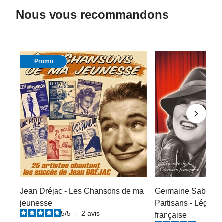
Nous vous recommandons
Promo
Jean Dréjac - Les Chansons de ma
Germaine Sablon :
jeunesse
Partisans - Légend
5
/
5
-
2
avis
française