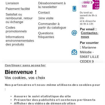
:
0892 350
Livraison
Désabonnement à
min
+ prix
322
la newsletter
appel
Paiement facilité
Contact
Du lundi au
Satisfait ou
samedi de 8h à
remboursé, retour
1ère visite
20h
et le dimanche
ou échange
Commander à
de 9h à 13h
Codes
partir du catalogue
Par email :
promotionnels
Contactez-
Questions
nous
Informations
fréquentes
environnementales
Par courrier
des produits
:
Marianne
Mélodie -
59687 LILLE
CEDEX 9
A propos de
Suivez-nous
nous
Partenariats
Avis Clients