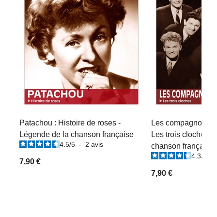
Patachou : Histoire de roses -
Les compagnons de
Légende de la chanson française
Les trois cloches -
4.5
/
5
-
2
avis
chanson française
4.3
/
5
-
7,90 €
7,90 €