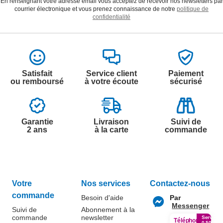
En renseignant votre adresse email vous acceptez de recevoir nos newsletters par
courrier électronique et vous prenez connaissance de notre
politique de
confidentialité
Satisfait
Service client
Paiement
ou remboursé
à votre écoute
sécurisé
Garantie
Livraison
Suivi de
2 ans
à la carte
commande
Votre
Nos services
Contactez-nous
commande
Besoin d'aide
Par
Messenger
Suivi de
Abonnement à la
commande
newsletter
Service
Téléphone
0.50€ /