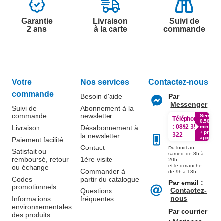
Garantie
Livraison
Suivi de
2 ans
à la carte
commande
Votre
Nos services
Contactez-nous
commande
Besoin d'aide
Par
Messenger
Suivi de
Abonnement à la
commande
newsletter
Service
Téléphone
0.50€ /
:
0892 350
Livraison
Désabonnement à
min
+ prix
322
la newsletter
appel
Paiement facilité
Contact
Du lundi au
Satisfait ou
samedi de 8h à
remboursé, retour
1ère visite
20h
et le dimanche
ou échange
Commander à
de 9h à 13h
Codes
partir du catalogue
Par email :
promotionnels
Contactez-
Questions
nous
Informations
fréquentes
environnementales
Par courrier
des produits