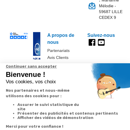
:
Marianne
Mélodie -
59687 LILLE
CEDEX 9
A propos de
Suivez-nous
nous
Partenariats
Avis Clients
Données
Paramétrer
Mentions
Conditions
Access
personnelles et
les cookies
légales
générales de
cookies
vente