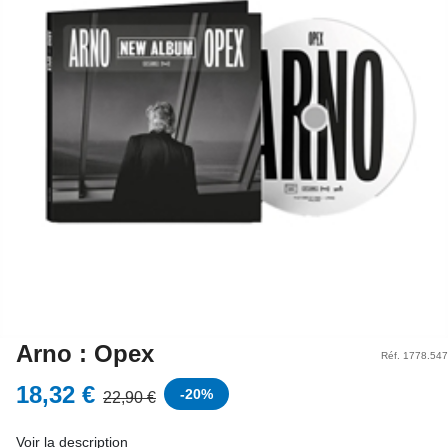
Arno : Opex
Réf. 1778.547
18,32 €
-
20
%
22,90 €
Voir la description