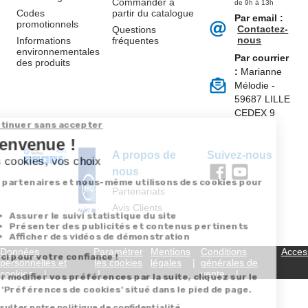
Commander à
de 9h à 13h
Codes
partir du catalogue
Par email :
promotionnels
Contactez-
Questions
nous
Informations
fréquentes
environnementales
Par courrier
des produits
:
Marianne
Mélodie -
59687 LILLE
CEDEX 9
A propos de
Suivez-nous
nous
Partenariats
Avis Clients
Données
Paramétrer
Mentions
Conditions
Access
personnelles et
les cookies
légales
générales de
cookies
vente