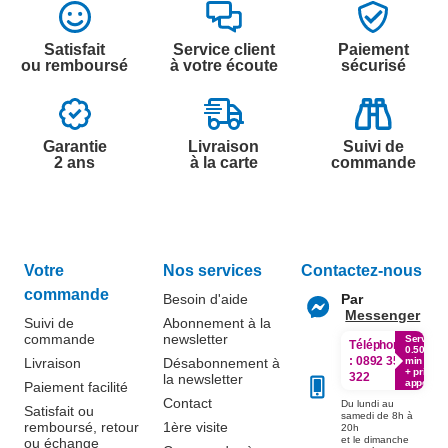
Satisfait
Service client
Paiement
ou remboursé
à votre écoute
sécurisé
Garantie
Livraison
Suivi de
2 ans
à la carte
commande
Votre
Nos services
Contactez-nous
commande
Besoin d'aide
Par
Messenger
Suivi de
Abonnement à la
commande
newsletter
Service
Téléphone
0.50€ /
:
0892 350
Livraison
Désabonnement à
min
+ prix
322
la newsletter
appel
Paiement facilité
Contact
Du lundi au
Satisfait ou
samedi de 8h à
remboursé, retour
1ère visite
20h
et le dimanche
ou échange