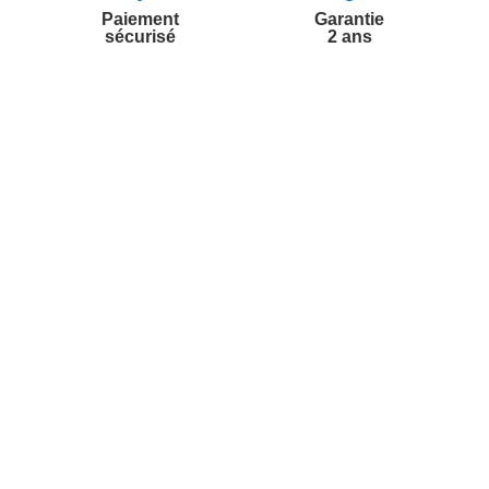
Paiement
Garantie
sécurisé
2 ans
vices
A propos de nous
'aide
Partenariats
nt à la newsletter
Avis Clients
ement à la newsletter
te
r à partir du catalogue
s fréquentes