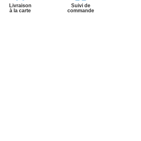
Livraison
Suivi de
à la carte
commande
Contactez-nous
Par
Messenger
Service 0.50€ /
Téléphone :
min
0892 350 322
+ prix appel
Du lundi au samedi de 8h à 20h
et le dimanche de 9h à 13h
Par email :
Contactez-nous
Par courrier :
Marianne Mélodie -
59687 LILLE CEDEX 9