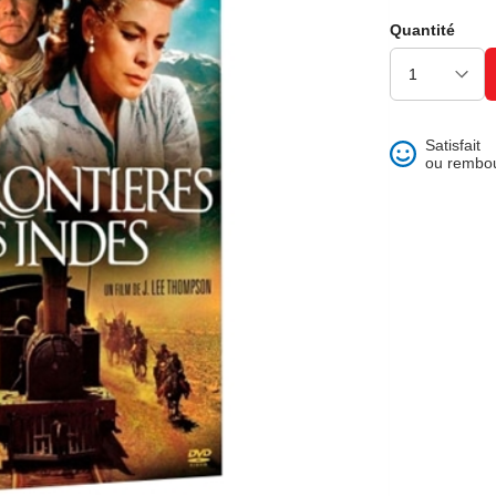
ons et best of
Quantité
Satisfait
ou rembo
 folklore