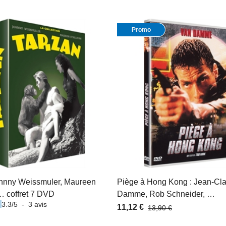
Promo
ohnny Weissmuler, Maureen
Piège à Hong Kong : Jean-Cl
… coffret 7 DVD
Damme, Rob Schneider, …
3.3
/
5
-
3
avis
11,12 €
13,90 €