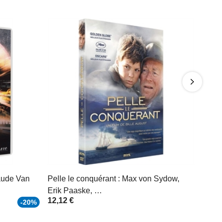
aude Van
Pelle le conquérant : Max von Sydow,
Erik Paaske, …
12,12 €
-20%