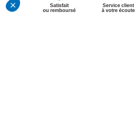
Satisfait
Service client
ou remboursé
à votre écoute
Votre commande
Nos ser
Suivi de commande
Besoin d
Livraison
Abonneme
Paiement facilité
Désabonn
Satisfait ou remboursé, retour ou échange
Contact
Codes promotionnels
1ère visi
Informations environnementales des
Commande
produits
Question
Suivez-nous