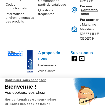
Commander à
de 9h à 13h
Codes
partir du catalogue
Par email :
promotionnels
Contactez-
Questions
nous
Informations
fréquentes
environnementales
Par courrier
des produits
:
Marianne
Mélodie -
59687 LILLE
CEDEX 9
A propos de
Suivez-nous
nous
Partenariats
Avis Clients
Données
Paramétrer
Mentions
Conditions
Access
personnelles et
les cookies
légales
générales de
cookies
vente