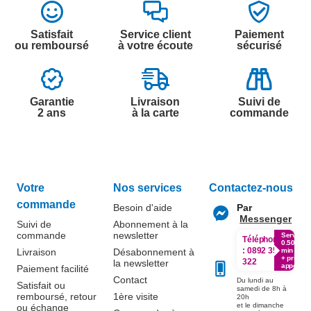
Satisfait
Service client
Paiement
ou remboursé
à votre écoute
sécurisé
Garantie
Livraison
Suivi de
2 ans
à la carte
commande
Votre
Nos services
Contactez-nous
commande
Besoin d'aide
Par
Messenger
Suivi de
Abonnement à la
commande
newsletter
Service
Téléphone
0.50€ /
:
0892 350
Livraison
Désabonnement à
min
+ prix
322
la newsletter
appel
Paiement facilité
Contact
Du lundi au
Satisfait ou
samedi de 8h à
remboursé, retour
1ère visite
20h
et le dimanche
ou échange