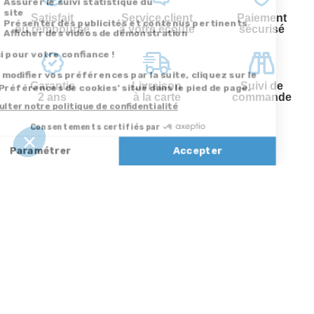
Satisfait
Service client
Paiement
ou remboursé
à votre écoute
sécurisé
Garantie
Livraison
Suivi de
2 ans
à la carte
commande
Votre
Nos services
Contactez-nous
commande
Besoin d'aide
Par
Messenger
Suivi de
Abonnement à la
commande
newsletter
Service
Téléphone
0.50€ /
:
0892 350
Livraison
Désabonnement à
min
+ prix
322
la newsletter
appel
Paiement facilité
Contact
Du lundi au
Satisfait ou
samedi de 8h à
remboursé, retour
1ère visite
20h
et le dimanche
ou échange
Commander à
de 9h à 13h
Codes
partir du catalogue