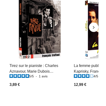
Tirez sur le pianiste : Charles
La femme publique 
Aznavour, Marie Dubois…
Kaprisky, Francis H
5
/
5
-
1
avis
4
/
5
-
1
3,89 €
12,99 €