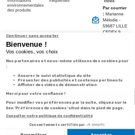
nous
Informations
fréquentes
environnementales
Par courrier
des produits
:
Marianne
Mélodie -
59687 LILLE
CEDEX 9
A propos de
Suivez-nous
nous
Partenariats
Avis Clients
Données
Paramétrer
Mentions
Conditions
Access
personnelles et
les cookies
légales
générales de
cookies
vente