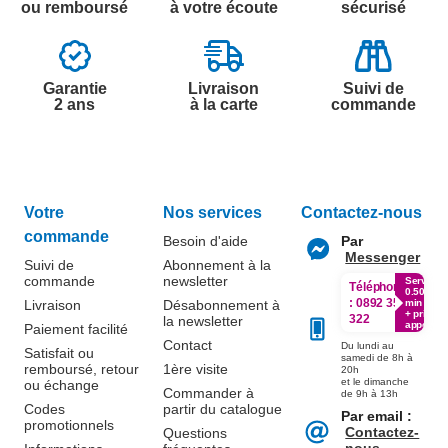
ou remboursé
à votre écoute
sécurisé
Garantie
Livraison
Suivi de
2 ans
à la carte
commande
Votre
Nos services
Contactez-nous
commande
Besoin d'aide
Par
Messenger
Suivi de
Abonnement à la
commande
newsletter
Service
Téléphone
0.50€ /
:
0892 350
Livraison
Désabonnement à
min
+ prix
322
la newsletter
appel
Paiement facilité
Contact
Du lundi au
Satisfait ou
samedi de 8h à
remboursé, retour
1ère visite
20h
et le dimanche
ou échange
Commander à
de 9h à 13h
Codes
partir du catalogue
Par email :
promotionnels
Contactez-
Questions