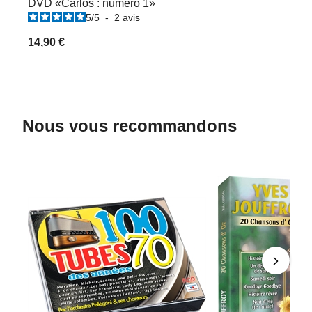
DVD «Carlos : numéro 1»
5
/
5
-
2
avis
14,90 €
Nous vous recommandons