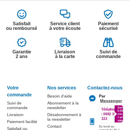
Satisfait
Service client
Paiement
ou remboursé
à votre écoute
sécurisé
Garantie
Livraison
Suivi de
2 ans
à la carte
commande
Votre
Nos services
Contactez-nous
commande
Besoin d'aide
Par
Messenger
Suivi de
Abonnement à la
commande
newsletter
Service
Téléphone
0.50€ /
:
0892 350
Livraison
Désabonnement à
min
+ prix
322
la newsletter
appel
Paiement facilité
Contact
Du lundi au
Satisfait ou
samedi de 8h à