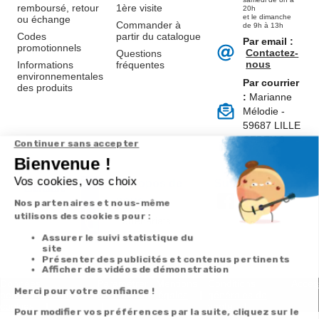
remboursé, retour
1ère visite
20h
et le dimanche
ou échange
Commander à
de 9h à 13h
Codes
partir du catalogue
Par email :
promotionnels
Contactez-
Questions
nous
Informations
fréquentes
environnementales
Par courrier
des produits
:
Marianne
Mélodie -
59687 LILLE
CEDEX 9
A propos de
Suivez-nous
nous
Partenariats
Avis Clients
Données
Paramétrer
Mentions
Conditions
Access
personnelles et
les cookies
légales
générales de
cookies
vente