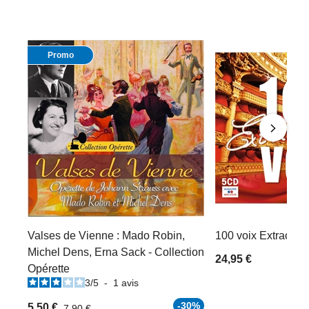
Promo
Valses de Vienne : Mado Robin,
100 voix Extraordi
Michel Dens, Erna Sack - Collection
24,95 €
Opérette
3
/
5
-
1
avis
-30%
5,50 €
7,90 €