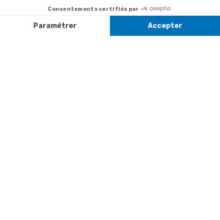
+ prix
322
la newsletter
appel
Paiement facilité
Contact
Du lundi au
Satisfait ou
samedi de 8h à
remboursé, retour
1ère visite
20h
et le dimanche
ou échange
Commander à
de 9h à 13h
Codes
partir du catalogue
Par email :
promotionnels
Contactez-
Questions
nous
Informations
fréquentes
environnementales
Par courrier
des produits
:
Marianne
Mélodie -
59687 LILLE
CEDEX 9
A propos de
Suivez-nous
nous
Partenariats
Avis Clients
Données
Paramétrer
Mentions
Conditions
Access