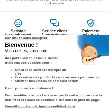
confidentialité
Satisfait
Service client
Paiement
ou remboursé
à votre écoute
sécurisé
Garantie
Livraison
Suivi de
2 ans
à la carte
commande
Votre
Nos services
Contactez-nous
commande
Besoin d'aide
Par
Messenger
Suivi de
Abonnement à la
commande
newsletter
Service
Téléphone
0.50€ /
:
0892 350
Livraison
Désabonnement à
min