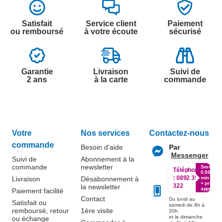
Satisfait
Service client
Paiement
ou remboursé
à votre écoute
sécurisé
Garantie
Livraison
Suivi de
2 ans
à la carte
commande
Votre
Nos services
Contactez-nous
commande
Besoin d'aide
Par
Messenger
Suivi de
Abonnement à la
commande
newsletter
Service
Téléphone
0.50€ /
:
0892 350
Livraison
Désabonnement à
min
+ prix
322
la newsletter
appel
Paiement facilité
Contact
Du lundi au
Satisfait ou
samedi de 8h à
remboursé, retour
1ère visite
20h
et le dimanche
ou échange