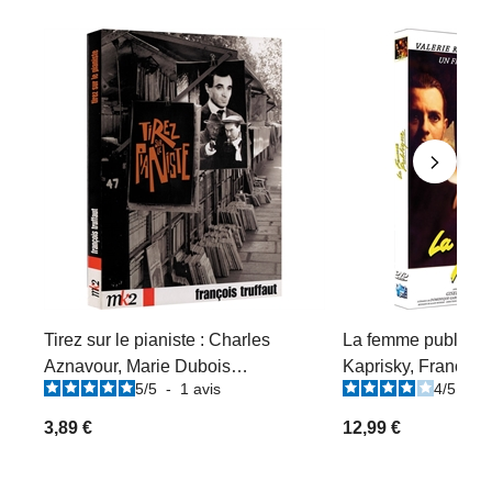
Tirez sur le pianiste : Charles
La femme publique 
Aznavour, Marie Dubois…
Kaprisky, Francis H
5
/
5
-
1
avis
4
/
5
-
1
3,89 €
12,99 €