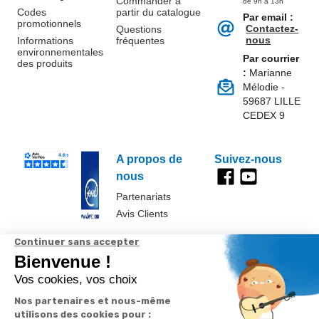
Commander à
de 9h à 13h
Codes
partir du catalogue
Par email :
promotionnels
Contactez-
Questions
nous
Informations
fréquentes
environnementales
Par courrier
des produits
:
Marianne
Mélodie -
59687 LILLE
CEDEX 9
A propos de
Suivez-nous
nous
Partenariats
Avis Clients
Données
Paramétrer
Mentions
Conditions
Access
personnelles et
les cookies
légales
générales de
cookies
vente