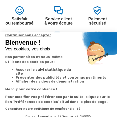
Satisfait
Service client
Paiement
ou remboursé
à votre écoute
sécurisé
Garantie
Livraison
Suivi de
2 ans
à la carte
commande
Votre
Nos services
Contactez-nous
commande
Besoin d'aide
Par
Messenger
Suivi de
Abonnement à la
commande
newsletter
Service
Téléphone
0.50€ /
:
0892 350
Livraison
Désabonnement à
min
+ prix
322
la newsletter
appel
Paiement facilité
Contact
Du lundi au
Satisfait ou
samedi de 8h à