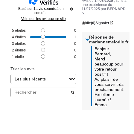
Avis du
14/08/2025
, suite à
une expérience du
Basé sur
1
avis soumis à un
11/07/2025
par
BERNARD
contrôle
S.
Voir tous les avis sur ce site
Utile
(0)
Signaler
5
étoiles
0
Réponse de
4
étoiles
1
mariannemelodie.fr
3
étoiles
0
Bonjour 
2
étoiles
0
Bernard,  

1
étoile
0
Merci 
beaucoup pour 
Trier les avis
votre retour 
positif ! 

Au plaisir de 
vous servir très 
prochainement.

Excellente 
journée !

Emma