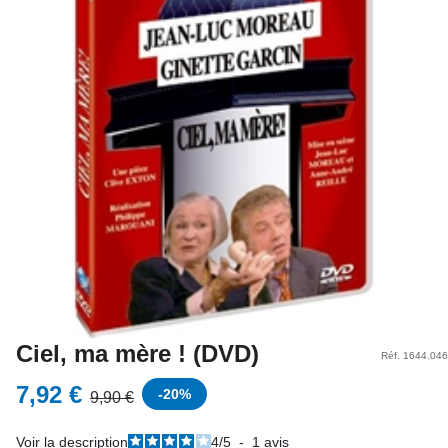
Ciel, ma mère ! (DVD)
Réf. 1644.046
7,92 €
-
20
%
9,90 €
Voir la description
4
/
5
-
1
avis