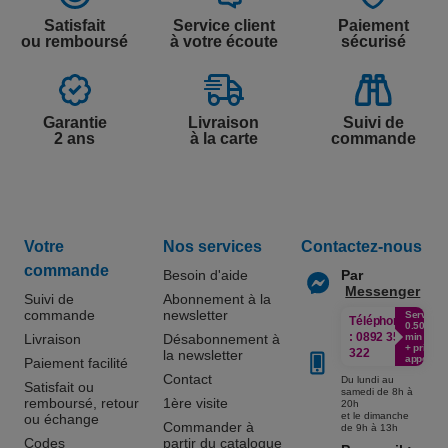
Satisfait
Service client
Paiement
ou remboursé
à votre écoute
sécurisé
Garantie
Livraison
Suivi de
2 ans
à la carte
commande
Votre
Nos services
Contactez-nous
commande
Besoin d'aide
Par
Messenger
Suivi de
Abonnement à la
commande
newsletter
Service
Téléphone
0.50€ /
:
0892 350
Livraison
Désabonnement à
min
+ prix
322
la newsletter
appel
Paiement facilité
Contact
Du lundi au
Satisfait ou
samedi de 8h à
remboursé, retour
1ère visite
20h
et le dimanche
ou échange
Commander à
de 9h à 13h
Codes
partir du catalogue