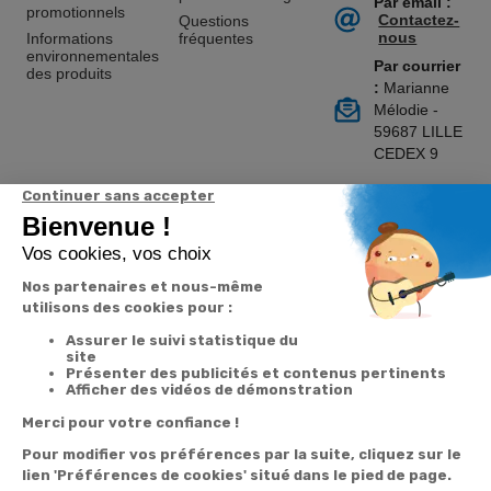
Par email :
promotionnels
Contactez-
Questions
nous
Informations
fréquentes
environnementales
Par courrier
des produits
:
Marianne
Mélodie -
59687 LILLE
CEDEX 9
A propos de
Suivez-nous
nous
Partenariats
Avis Clients
Données
Paramétrer
Mentions
Conditions
Access
personnelles et
les cookies
légales
générales de
cookies
vente