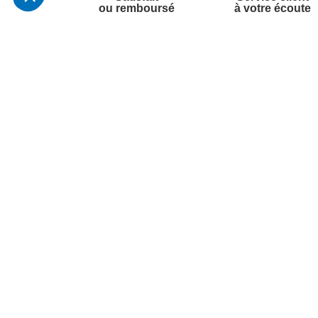
ou remboursé
à votre écoute
Votre commande
Nos ser
Suivi de commande
Besoin d
Livraison
Abonneme
Paiement facilité
Désabonn
Satisfait ou remboursé, retour ou échange
Contact
Codes promotionnels
1ère visi
Informations environnementales des
Commande
produits
Question
Suivez-nous