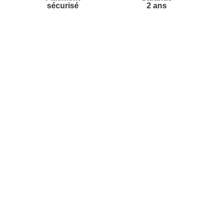
sécurisé
2 ans
vices
A propos de nous
'aide
Partenariats
nt à la newsletter
Avis Clients
ement à la newsletter
te
r à partir du catalogue
s fréquentes