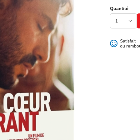
ons et best of
Quantité
Satisfait
ou rembo
 folklore