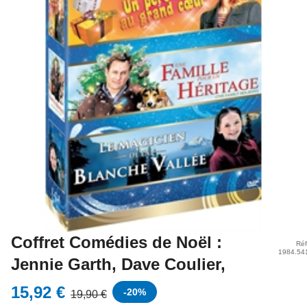
Coffret Comédies de Noël :
Réf
1984.54
Jennie Garth, Dave Coulier,
15,92 €
-
20
%
19,90 €