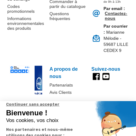
Commander à
de 9h à 13h
Codes
partir du catalogue
Par email :
promotionnels
Contactez-
Questions
nous
Informations
fréquentes
environnementales
Par courrier
des produits
:
Marianne
Mélodie -
59687 LILLE
CEDEX 9
A propos de
Suivez-nous
nous
Partenariats
Avis Clients
Données
Paramétrer
Mentions
Conditions
Access
personnelles et
les cookies
légales
générales de
cookies
vente