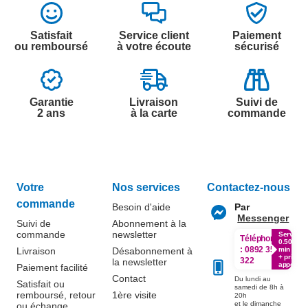
Satisfait
Service client
Paiement
ou remboursé
à votre écoute
sécurisé
Garantie
Livraison
Suivi de
2 ans
à la carte
commande
Votre
Nos services
Contactez-nous
commande
Besoin d'aide
Par
Messenger
Suivi de
Abonnement à la
commande
newsletter
Service
Téléphone
0.50€ /
:
0892 350
Livraison
Désabonnement à
min
+ prix
322
la newsletter
appel
Paiement facilité
Contact
Du lundi au
Satisfait ou
samedi de 8h à
remboursé, retour
1ère visite
20h
et le dimanche
ou échange