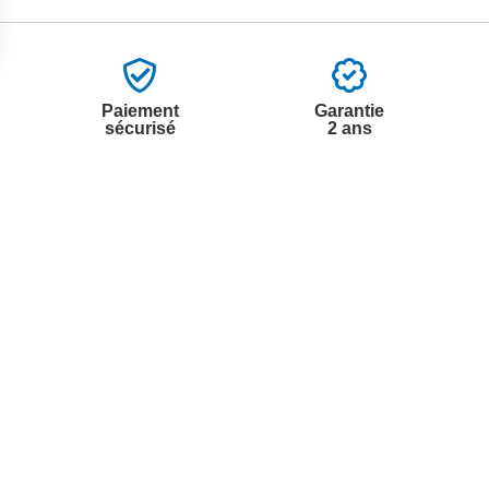
Paiement
Garantie
sécurisé
2 ans
vices
A propos de nous
'aide
Partenariats
nt à la newsletter
Avis Clients
ement à la newsletter
te
r à partir du catalogue
s fréquentes