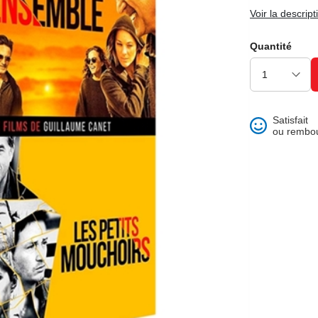
ons et best of
Voir la descript
Quantité
Satisfait
ou rembo
 folklore