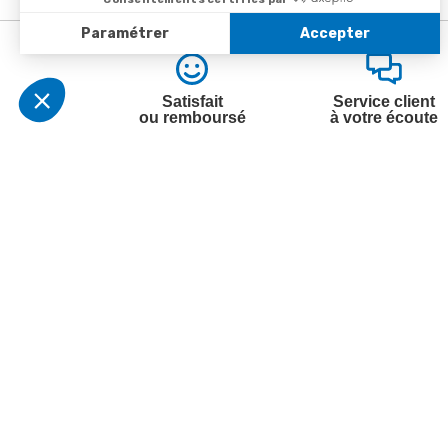
Satisfait
Service client
ou remboursé
à votre écoute
Votre commande
Nos ser
Suivi de commande
Besoin d
Livraison
Abonneme
Paiement facilité
Désabonn
Satisfait ou remboursé, retour ou échange
Contact
Codes promotionnels
1ère visi
Informations environnementales des
Commande
produits
Question