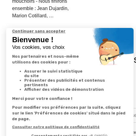
mouchoirs - Nous finirons
ensemble : Jean Dujardin,
Marion Cotillard, …
In
En renseignant votre adresse email vous ac