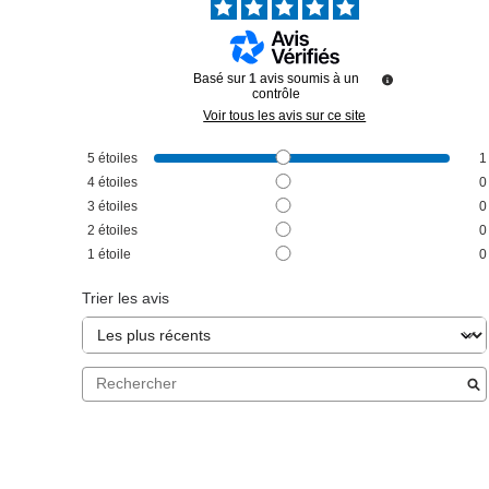
Basé sur
1
avis soumis à un
contrôle
Voir tous les avis sur ce site
5
étoiles
1
4
étoiles
0
3
étoiles
0
2
étoiles
0
1
étoile
0
Trier les avis