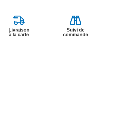
Livraison
Suivi de
à la carte
commande
Contactez-nous
Par
Messenger
Service 0.50€ /
Téléphone :
min
0892 350 322
+ prix appel
Du lundi au samedi de 8h à 20h
et le dimanche de 9h à 13h
Par email :
Contactez-nous
Par courrier :
Marianne Mélodie -
59687 LILLE CEDEX 9