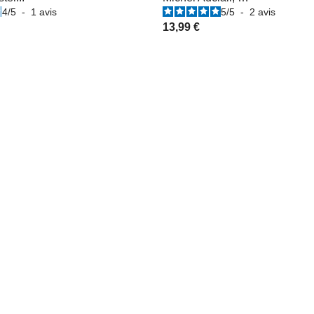
4
/
5
-
1
avis
5
/
5
-
2
avis
13,99 €