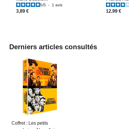
5
/
5
-
1
avis
3,89 €
12,99 €
Derniers articles consultés
Coffret : Les petits