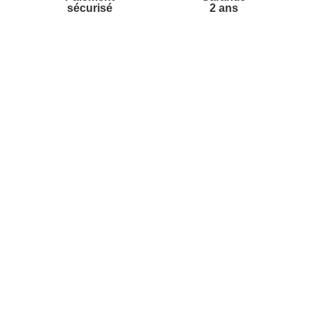
sécurisé
2 ans
vices
A propos de nous
'aide
Partenariats
nt à la newsletter
Avis Clients
ement à la newsletter
te
r à partir du catalogue
s fréquentes