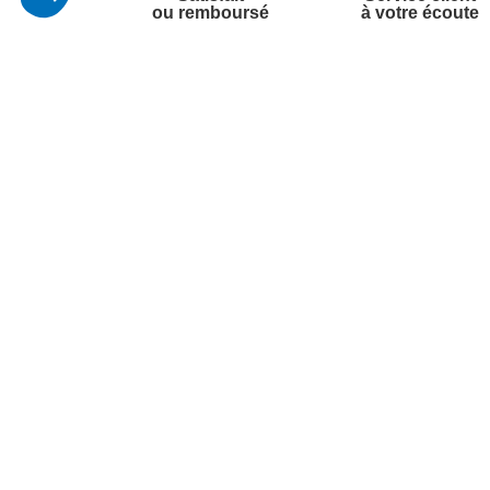
ou remboursé
à votre écoute
Votre commande
Nos ser
Suivi de commande
Besoin d
Livraison
Abonneme
Paiement facilité
Désabonn
Satisfait ou remboursé, retour ou échange
Contact
Codes promotionnels
1ère visi
Informations environnementales des
Commande
produits
Question
Suivez-nous