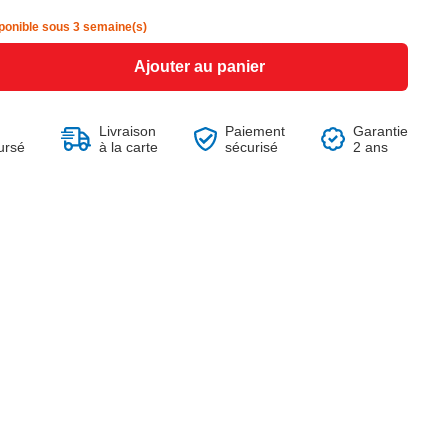
8,94 €
12,99 €
-40%
14,90 €
ponible sous 3 semaine(s)
Ajouter au panier
Livraison
Paiement
Garantie
Voir le produit
Voir le produit
Voir le produit
Voir le produit
Voir le produit
Voir le produit
Voir le produit
ursé
à la carte
sécurisé
2 ans