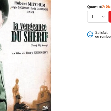
ons et best of
Quantité
Dis
Satisfait
ou rembo
 folklore