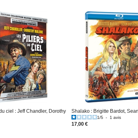
 du ciel : Jeff Chandler, Dorothy
Shalako : Brigitte Bardot, Sea
1
/
5
-
1
avis
17,00 €