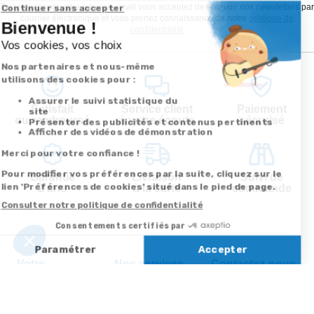
En renseignant votre adresse email vous acceptez de recevoir nos newsletters par
courrier électronique et vous prenez connaissance de notre
politique de
confidentialité
Satisfait
Service client
Paiement
ou remboursé
à votre écoute
sécurisé
Garantie
Livraison
Suivi de
2 ans
à la carte
commande
Votre
Nos services
Contactez-nous
commande
Besoin d'aide
Par
Messenger
Suivi de
Abonnement à la
commande
newsletter
Service