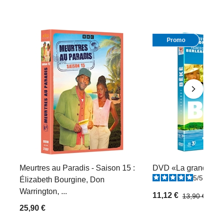
Promo
Meurtres au Paradis - Saison 15 :
DVD «La grande B
5
/
5
-
1
Élizabeth Bourgine, Don
Warrington, ...
11,12 €
13,90 €
25,90 €