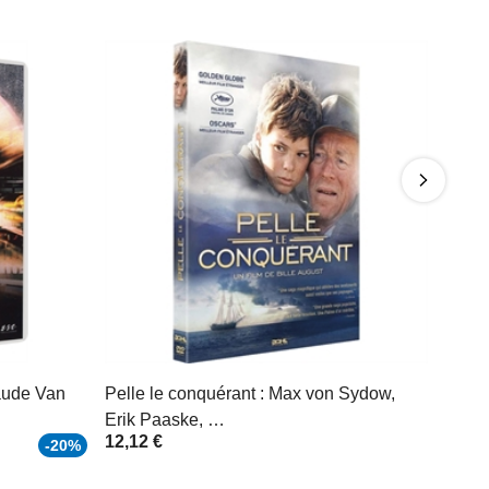
aude Van
Pelle le conquérant : Max von Sydow,
Erik Paaske, …
12,12 €
-20%