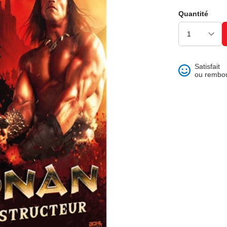
ons et best of
Quantité
Satisfait
ou rembo
 folklore