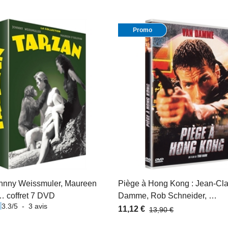
Promo
ohnny Weissmuler, Maureen
Piège à Hong Kong : Jean-Cl
… coffret 7 DVD
Damme, Rob Schneider, …
3.3
/
5
-
3
avis
11,12 €
13,90 €