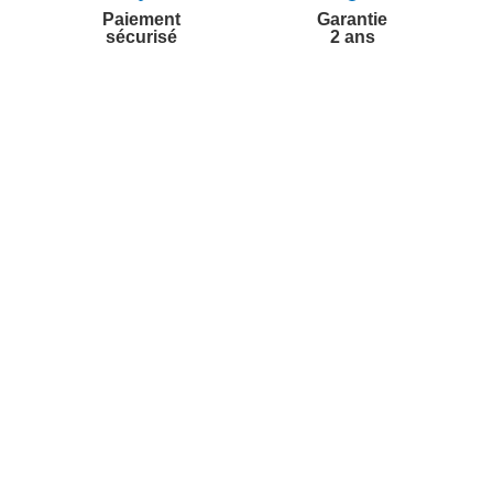
Paiement
Garantie
sécurisé
2 ans
vices
A propos de nous
'aide
Partenariats
nt à la newsletter
Avis Clients
ement à la newsletter
te
r à partir du catalogue
s fréquentes