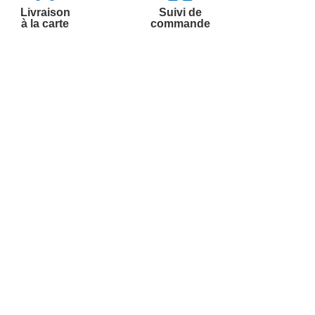
Livraison
Suivi de
à la carte
commande
Contactez-nous
Par
Messenger
Service 0.50€ /
Téléphone :
min
0892 350 322
+ prix appel
Du lundi au samedi de 8h à 20h
et le dimanche de 9h à 13h
Par email :
Contactez-nous
Par courrier :
Marianne Mélodie -
59687 LILLE CEDEX 9