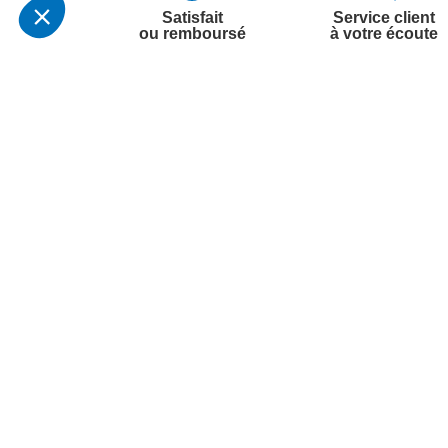
Satisfait
Service client
ou remboursé
à votre écoute
Votre commande
Nos ser
Suivi de commande
Besoin d
Livraison
Abonneme
Paiement facilité
Désabonn
Satisfait ou remboursé, retour ou échange
Contact
Codes promotionnels
1ère visi
Informations environnementales des
Commande
produits
Question
Suivez-nous