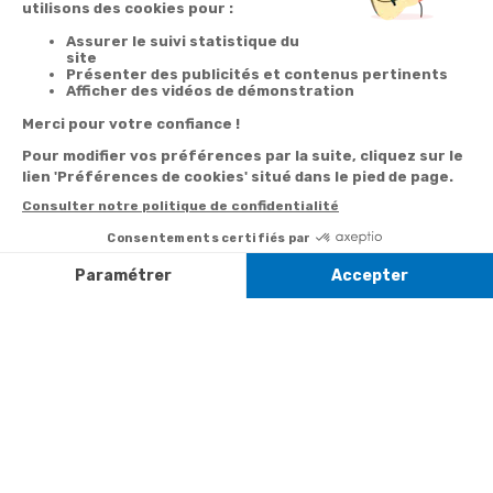
Votre
Nos services
Contactez-nous
commande
Besoin d'aide
Par
Messenger
Suivi de
Abonnement à la
commande
newsletter
Service
Téléphone
0.50€ /
:
0892 350
Livraison
Désabonnement à
min
+ prix
322
la newsletter
appel
Paiement facilité
Contact
Du lundi au
Satisfait ou
samedi de 8h à
remboursé, retour
1ère visite
20h
et le dimanche
ou échange
Commander à
de 9h à 13h
Codes
partir du catalogue
Par email :
promotionnels
Contactez-
Questions
nous
Informations
fréquentes
environnementales
Par courrier
des produits
:
Marianne
Mélodie -
59687 LILLE
CEDEX 9