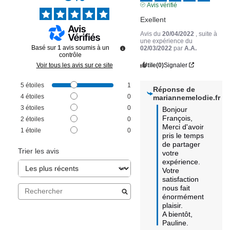
Avis vérifié
Exellent
Avis du
20/04/2022
, suite à
une expérience du
Basé sur
1
avis soumis à un
02/03/2022
par
A.A.
contrôle
Utile
(0)
Signaler
Voir tous les avis sur ce site
5
étoiles
1
Réponse de
4
étoiles
0
mariannemelodie.fr
3
étoiles
0
Bonjour 
François, 

2
étoiles
0
Merci d'avoir 
1
étoile
0
pris le temps 
de partager 
Trier les avis
votre 
expérience. 

Votre 
satisfaction 
nous fait 
énormément 
plaisir. 

A bientôt, 
Pauline.