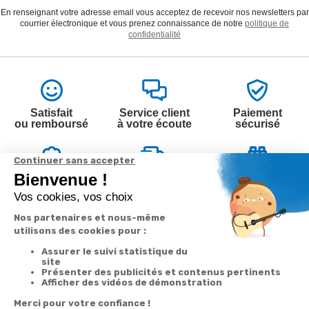
En renseignant votre adresse email vous acceptez de recevoir nos newsletters par
courrier électronique et vous prenez connaissance de notre
politique de
confidentialité
Satisfait
Service client
Paiement
ou remboursé
à votre écoute
sécurisé
Garantie
Livraison
Suivi de
2 ans
à la carte
commande
Votre
Nos services
Contactez-nous
commande
Besoin d'aide
Par
Messenger
Suivi de
Abonnement à la