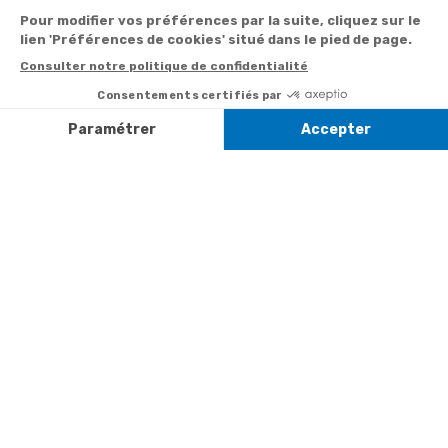
commande
newsletter
Service
Téléphone
0.50€ /
:
0892 350
Livraison
Désabonnement à
min
+ prix
322
la newsletter
appel
Paiement facilité
Contact
Du lundi au
Satisfait ou
samedi de 8h à
remboursé, retour
1ère visite
20h
et le dimanche
ou échange
Commander à
de 9h à 13h
Codes
partir du catalogue
Par email :
promotionnels
Contactez-
Questions
nous
Informations
fréquentes
environnementales
Par courrier
des produits
:
Marianne
Mélodie -
59687 LILLE
CEDEX 9
A propos de
Suivez-nous
nous
Partenariats
Avis Clients