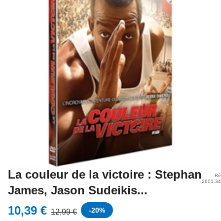
La couleur de la victoire : Stephan
Ré
2601.3
James, Jason Sudeikis...
10,39 €
-
20
%
12,99 €