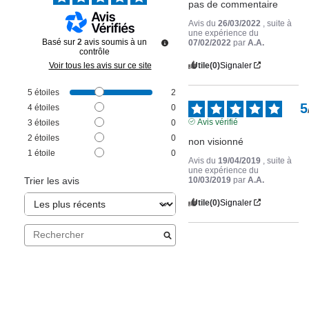
pas de commentaire
Avis du
26/03/2022
, suite à
une expérience du
Basé sur
2
avis soumis à un
07/02/2022
par
A.A.
contrôle
Utile
(0)
Signaler
Voir tous les avis sur ce site
5
étoiles
2
5
4
étoiles
0
Avis vérifié
3
étoiles
0
2
étoiles
0
non visionné
1
étoile
0
Avis du
19/04/2019
, suite à
une expérience du
10/03/2019
par
A.A.
Trier les avis
Utile
(0)
Signaler