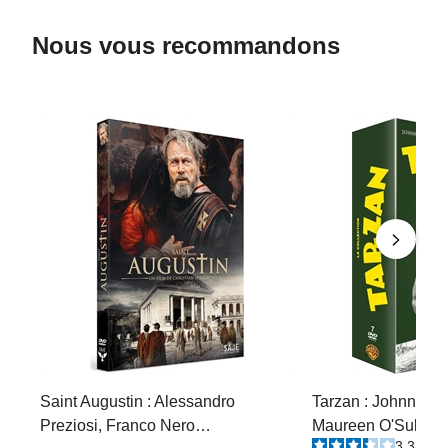
Nous vous recommandons
Saint Augustin : Alessandro
Tarzan : Johnny We
Preziosi, Franco Nero…
Maureen O'Sulliva
3.3
/
5
-