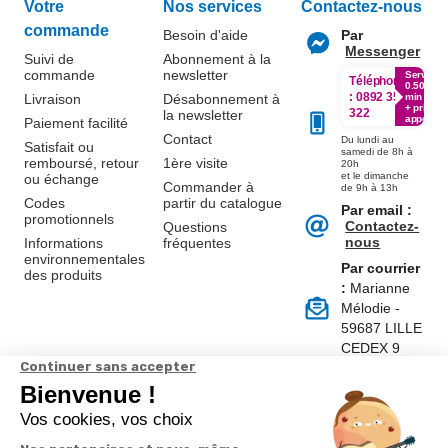
Votre
Nos services
Contactez-nous
commande
Besoin d'aide
Par
Messenger
Suivi de
Abonnement à la
commande
newsletter
Service
Téléphone
0.50€ /
:
0892 350
Livraison
Désabonnement à
min
+ prix
322
la newsletter
appel
Paiement facilité
Contact
Du lundi au
Satisfait ou
samedi de 8h à
remboursé, retour
1ère visite
20h
et le dimanche
ou échange
Commander à
de 9h à 13h
Codes
partir du catalogue
Par email :
promotionnels
Contactez-
Questions
nous
Informations
fréquentes
environnementales
Par courrier
des produits
:
Marianne
Mélodie -
59687 LILLE
CEDEX 9
A propos de
Suivez-nous
nous