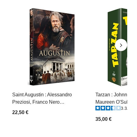
Saint Augustin : Alessandro
Tarzan : Johnny We
Preziosi, Franco Nero…
Maureen O'Sulliva
3.3
/
5
-
22,50 €
35,00 €