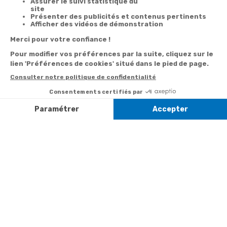
Satisfait
Service client
Paiement
ou remboursé
à votre écoute
sécurisé
Garantie
Livraison
Suivi de
2 ans
à la carte
commande
Votre
Nos services
Contactez-nous
commande
Besoin d'aide
Par
Messenger
Suivi de
Abonnement à la
commande
newsletter
Service
Téléphone
0.50€ /
:
0892 350
Livraison
Désabonnement à
min
+ prix
322
la newsletter
appel
Paiement facilité
Contact
Du lundi au
Satisfait ou
samedi de 8h à
remboursé, retour
1ère visite
20h
et le dimanche
ou échange