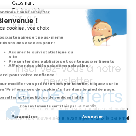
Gassman,
Philippe Noiret,
Jean-Louis
Trintignant
Inscrivez-vous à notre
newsletter
10€ offerts
dès 30€ d’achats - condition dans votre e-mail de confirmation
Recevez nos nouveautés et avantages exclusifs par email
Je