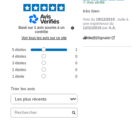
Avis vérifié
très bien
Avis du
19/12/2019
, suite à
une expérience du
Basé sur
1
avis soumis à un
12/11/2019
par
A.A.
contrôle
Utile
(0)
Signaler
Voir tous les avis sur ce site
5
étoiles
1
4
étoiles
0
3
étoiles
0
2
étoiles
0
1
étoile
0
Trier les avis