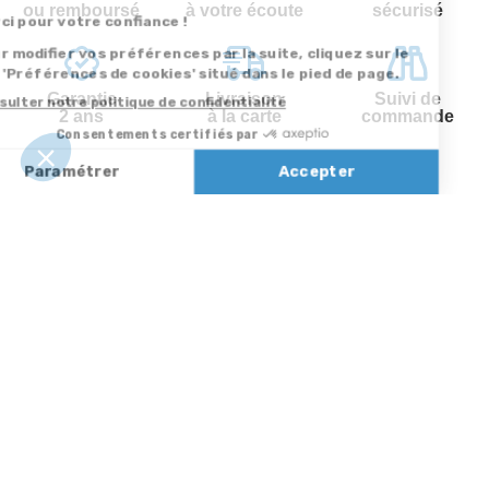
ou remboursé
à votre écoute
sécurisé
Garantie
Livraison
Suivi de
2 ans
à la carte
commande
Votre
Nos services
Contactez-nous
commande
Besoin d'aide
Par
Messenger
Suivi de
Abonnement à la
commande
newsletter
Service
Téléphone
0.50€ /
:
0892 350
Livraison
Désabonnement à
min
+ prix
322
la newsletter
appel
Paiement facilité
Contact
Du lundi au
Satisfait ou
samedi de 8h à
remboursé, retour
1ère visite
20h
et le dimanche
ou échange
Commander à
de 9h à 13h
Codes
partir du catalogue
Par email :
promotionnels
Contactez-
Questions